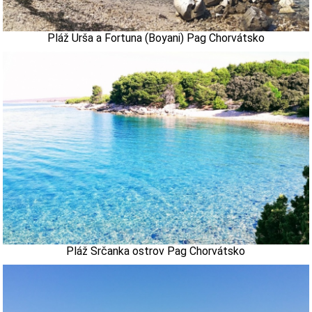
Pláž Urša a Fortuna (Boyani) Pag Chorvátsko
Pláž Srčanka ostrov Pag Chorvátsko