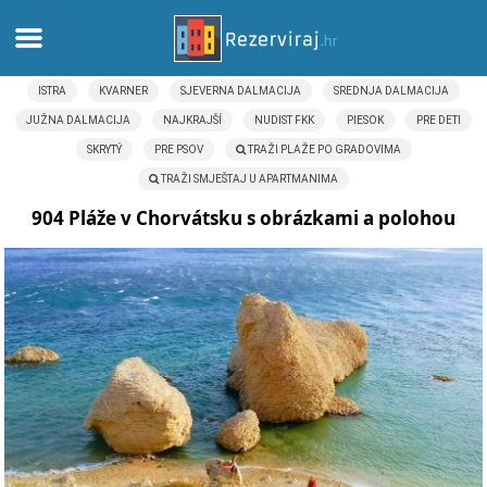
ISTRA
KVARNER
SJEVERNA DALMACIJA
SREDNJA DALMACIJA
Domov
JUŽNA DALMACIJA
NAJKRAJŠÍ
NUDIST FKK
PIESOK
PRE DETI
SKRYTÝ
PRE PSOV
TRAŽI PLAŽE PO GRADOVIMA
Apartmány
TRAŽI SMJEŠTAJ U APARTMANIMA
Turistické informácie
904 Pláže v Chorvátsku s obrázkami a polohou
Pláže
webcams
Zoznámte sa s Chorvátskom
múzeí