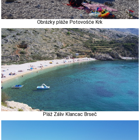
Obrázky pláže Potovošće Krk
Pláž Záliv Klancac Brseč