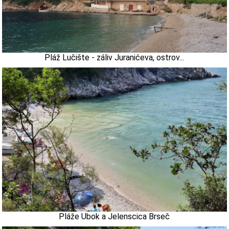
Pláž Lučište - záliv Juranićeva, ostrov...
Pláže Ubok a Jelenscica Brseč