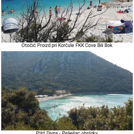
Otočić Proizd pri Korčule FKK Cove Bili Bok
Pláž Divna - Pelješac obrázky