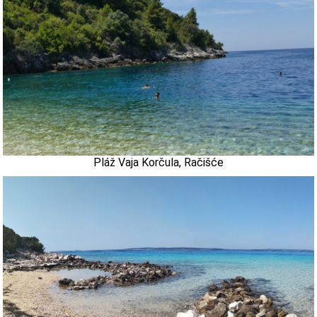
Pláž Vaja Korčula, Račišće