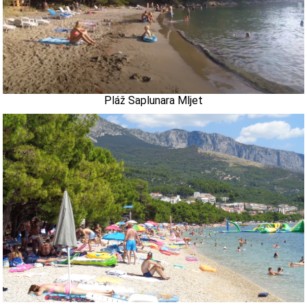
Pláž Saplunara Mljet