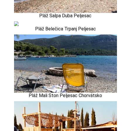
Pláž Salpa Duba Peljesac
Pláž Belečica Trpanj Peljesac
Pláž Mali Ston Peljesac Chorvátsko