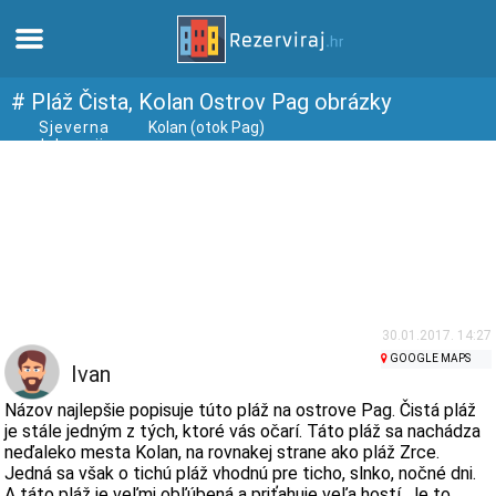
Domov
# Pláž Čista, Kolan Ostrov Pag obrázky
Sjeverna
Kolan (otok Pag)
dalmacija
Apartmány
Turistické informácie
Pláže
webcams
30.01.2017. 14:27
GOOGLE MAPS
Ivan
Zoznámte sa s Chorvátskom
Názov najlepšie popisuje túto pláž na ostrove Pag. Čistá pláž
je stále jedným z tých, ktoré vás očarí. Táto pláž sa nachádza
neďaleko mesta Kolan, na rovnakej strane ako pláž Zrce.
múzeí
Jedná sa však o tichú pláž vhodnú pre ticho, slnko, nočné dni.
A táto pláž je veľmi obľúbená a priťahuje veľa hostí. Je to