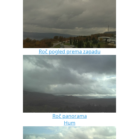
Roč pogled prema zapadu
Roč panorama
Hum