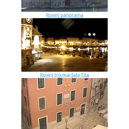
Rovinj panorama
Rovinj trg maršala Tita