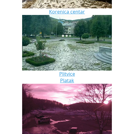
Korenica centar
Plitvice
Platak