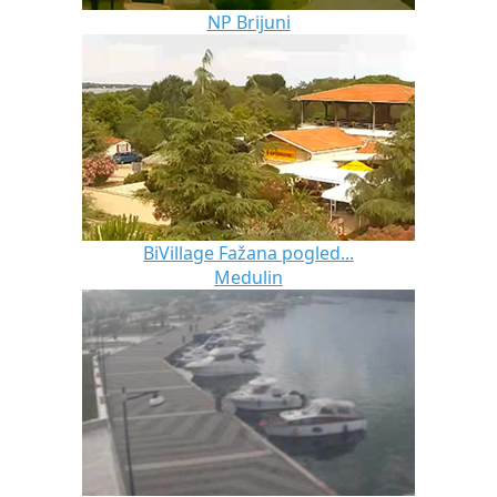
NP Brijuni
BiVillage Fažana pogled...
Medulin