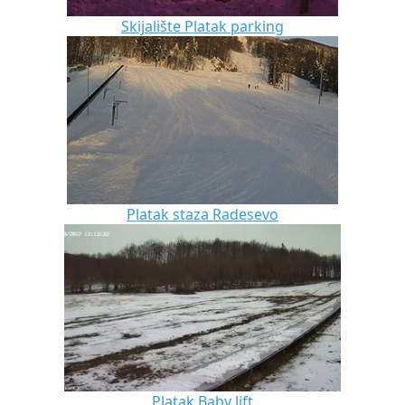
Skijalište Platak parking
Platak staza Radesevo
Platak Baby lift