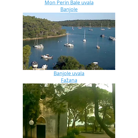
Mon Perin Bale uvala
Banjole
Banjole uvala
Fažana