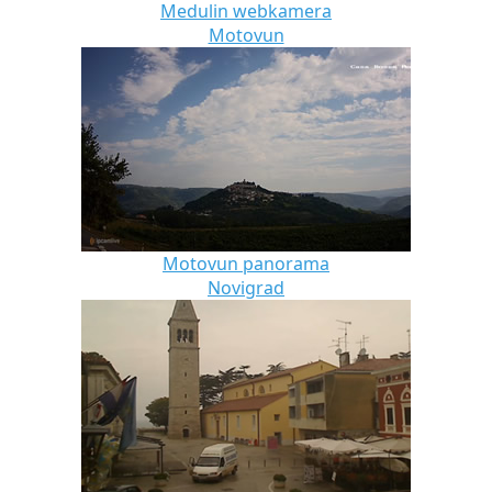
Medulin webkamera
Motovun
Motovun panorama
Novigrad