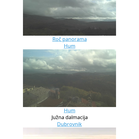
Roč panorama
Hum
Hum
Južna dalmacija
Dubrovnik