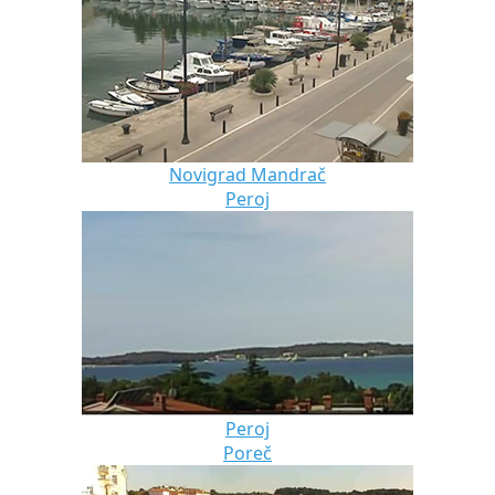
Novigrad Mandrač
Peroj
Peroj
Poreč