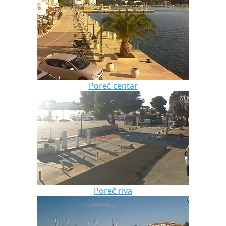
Poreč centar
Poreč riva