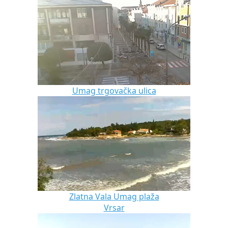
Umag trgovačka ulica
Zlatna Vala Umag plaža
Vrsar