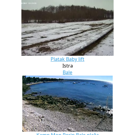
Platak Baby lift
Istra
Bale
Kamp Mon Perin Bale plaža