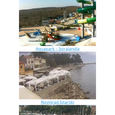
Aquapark – Istralandia
Novigrad Istarski