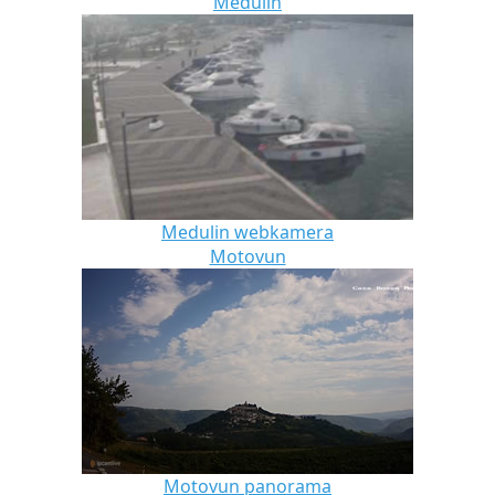
Medulin
Medulin webkamera
Motovun
Motovun panorama