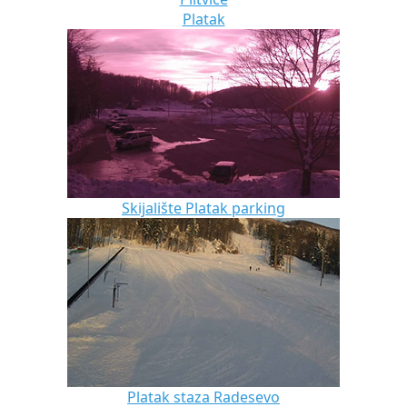
Platak
Skijalište Platak parking
Platak staza Radesevo