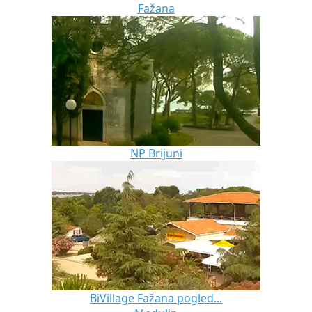
Fažana
NP Brijuni
BiVillage Fažana pogled...