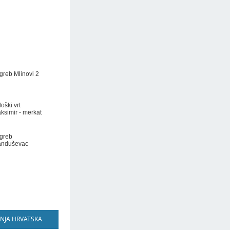
greb Mlinovi 2
oški vrt
ksimir - merkat
greb
nduševac
NJA HRVATSKA