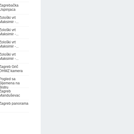
Zagrebačka
Uspinjaca
Zološki vrt
Maksimir -...
Zološki vrt
Maksimir -...
Zološki vrt
Maksimir -...
Zološki vrt
Maksimir -...
Zagreb Grič
DHMZ kamera
Pogled sa
Sljemena na
Bistru
Zagreb
Manduševac
Zagreb panorama