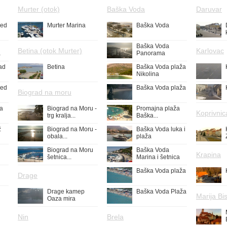
Murter (otok)
Baška Voda
Daruvar
led
Murter Marina
Baška Voda
Baška Voda
Betina (otok Murter)
Karlovac
a
Panorama
ad
Betina
Baška Voda plaža
Nikolina
led
Baška Voda plaža
Biograd na moru
ža
Biograd na Moru -
Promajna plaža
Koprivnic
trg kralja...
Baška...
ž
Biograd na Moru -
Baška Voda luka i
obala...
plaža
Biograd na Moru
Baška Voda
Krapina
šetnica...
Marina i šetnica
Baška Voda plaža
Drage
Drage kamep
Baška Voda Plaža
Marija Bis
Oaza mira
Nin
Brela