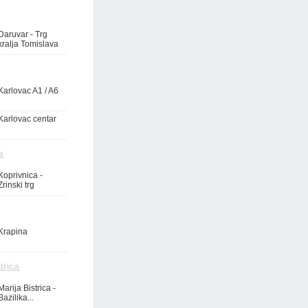
Daruvar - Trg
kralja Tomislava
Karlovac A1 / A6
Karlovac centar
a
Koprivnica -
Zrinski trg
Krapina
trica
Marija Bistrica -
Bazilika...