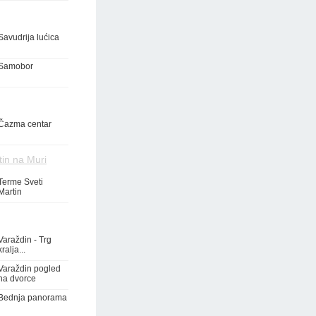
Savudrija lućica
Samobor
Čazma centar
tin na Muri
Terme Sveti
Martin
Varaždin - Trg
kralja...
Varaždin pogled
na dvorce
Bednja panorama