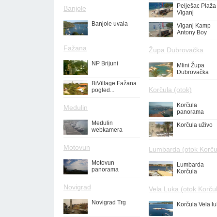
Pelješac Plaža
Banjole
Viganj
Banjole uvala
Viganj Kamp
Antony Boy
Fažana
Župa Dubrovačka
NP Brijuni
Mlini Župa
Dubrovačka
BiVillage Fažana
Korčula (otok)
pogled...
Korčula
Medulin
panorama
Medulin
Korčula uživo
webkamera
Motovun
Lumbarda (otok Korču
Motovun
Lumbarda
panorama
Korčula
Novigrad
Vela Luka (otok Korču
Novigrad Trg
Korčula Vela l