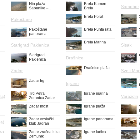
Nin plaža
Brela Kamen
Samobor
Sabunike –...
Brela
Brela Porat
Pakoštane
Pakoštane
Brela Punta rata
panorama
Brela Marina
Starigrad Paklenica
Sisak
Starigrad
Drašnice
Paklenica
Drašnice plaža
Zadar
Sveti Mar
Zadar trg
Igrane
Trg Petra
Igrane marina
la)
Varaždin
Zoranića Zadar
Zadar most
Igrane plaža
Zadar veslački
Igrane panorama
la)
klub Jadran
uka
Zadar zračna luka
Igrane lučica
Zemunik