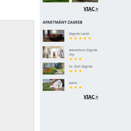
VIAC >
APARTMÁNY ZAGREB
Zagreb Lavići
Adventium Zagreb
city
Sv. Duh Zagreb
Jasna
VIAC >