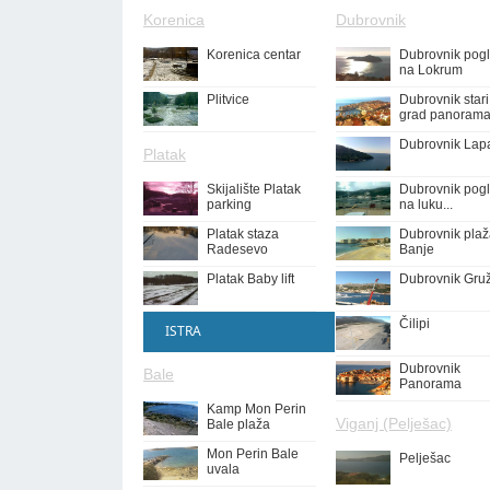
Korenica
Dubrovnik
Korenica centar
Dubrovnik pog
na Lokrum
Plitvice
Dubrovnik stari
grad panoram
Dubrovnik Lap
Platak
Skijalište Platak
Dubrovnik pog
parking
na luku...
Platak staza
Dubrovnik pla
Radesevo
Banje
Platak Baby lift
Dubrovnik Gru
Čilipi
ISTRA
Dubrovnik
Bale
Panorama
Kamp Mon Perin
Viganj (Pelješac)
Bale plaža
Mon Perin Bale
Pelješac
uvala