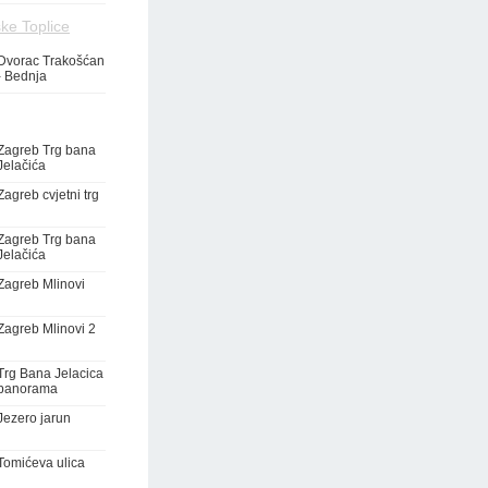
ke Toplice
Dvorac Trakošćan
- Bednja
Zagreb Trg bana
Jelačića
Zagreb cvjetni trg
Zagreb Trg bana
Jelačića
Zagreb Mlinovi
Zagreb Mlinovi 2
Trg Bana Jelacica
panorama
Jezero jarun
Tomićeva ulica