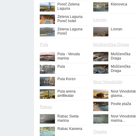
Poreč Zelena
Klenovica
Laguna
Zelena Laguna
Lovran
Poreč hotel
Zelena Laguna
Lovran
Poreč
Pula
Mošćenička Draga
Pula - Veruda
Mošćenička
marina
Draga
Pula
Mošćenička
Draga
Pula Korzo
Novi Vinodolski
Pula arena
Novi Vinodolsk
amfiteatar
glavna...
Povile plaža
Rabac
Rabac Sveta
Novi Vinodolsk
marina
marina...
Rabac Kamera
Opatija