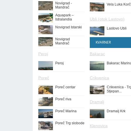
Novigrad -
Vela Luka Korč
Mandrač
Aquapark –
Ubli (otok Lastovo)
Istralandia
Novigrad Istarski
Lastovo Ubli
Novigrad
KVARNER
Mandrač
Peroj
Bakarac
Peroj
Bakarac Marin
Poreč
Crikvenica
Poreč centar
Crikvenica - Tr
Stjepan...
Poreč riva
Dramalj
Poreč Marina
Dramalj Krk
Poreč Trg slobode
Klenovica