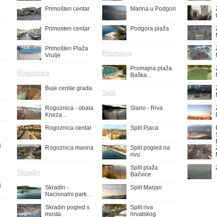
Primošten centar
Marina u Podgori
Primosten centar
Podgora plaža
Primošten Plaža
Promajna
Vrulje
Promajna plaža
Rogoznica
Baška...
Buje centar grada
Split
Rogoznica - obala
Slano - Riva
Kneza...
Rogoznica centar
Split Pjaca
i
Rogoznica marina
Split pogled na
rivu
Split plaža
Skradin
Bačvice
i
Skradin -
Split Marjan
Nacionalni park...
Skradin pogled s
Split riva
mosta
hrvatskog