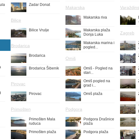
ula
Zadar Donat
Makarska
Varaždins
Makarska riva
Bilice
Bilice Vrulje
Makarska plaža
Zagreb
Donja Luka
Makarska marina i
Brodarica
pogled...
Brodarica
Omiš
a
Brodarica Šibenik
Omiš - Pogled na
stari...
Omiš pogled na
Pirovac
grad i...
g
Pirovac
Omiš plaža
Primošten
Podgora
Primošten Mala
Podgora Drašnice
ruduca
plaža
Primošten plaža
Podgora plaža