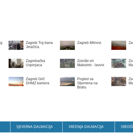
rg
Zagreb Trg bana
Zagreb Mlinovi
Za
Jelačića
Zagrebačka
Zološki vrt
Zol
Uspinjaca
Maksimir - lavovi
Ma
Zagreb Grič
Pogled sa
Za
DHMZ kamera
Sljemena na
Ma
Bistru
SJEVERNA DALMACIJA
SREDNJA DALMACIJA
SREDIŠ