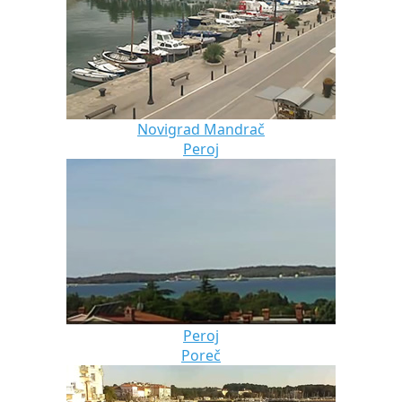
Novigrad Mandrač
Peroj
Peroj
Poreč