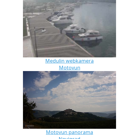
Medulin webkamera
Motovun
Motovun panorama