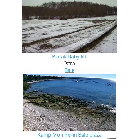
Platak Baby lift
Istra
Bale
Kamp Mon Perin Bale plaža