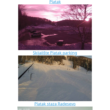
Platak
Skijalište Platak parking
Platak staza Radesevo