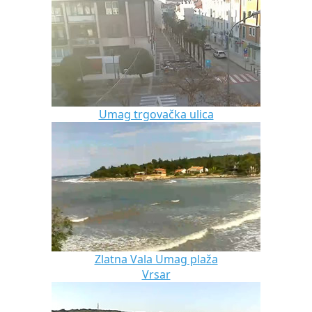
Umag trgovačka ulica
Zlatna Vala Umag plaža
Vrsar