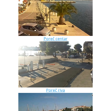
Poreč centar
Poreč riva