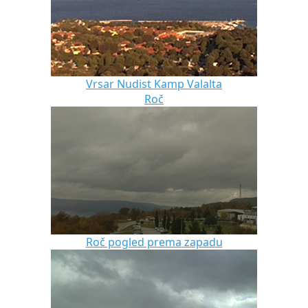
Vrsar Nudist Kamp Valalta
Roč
Roč pogled prema zapadu