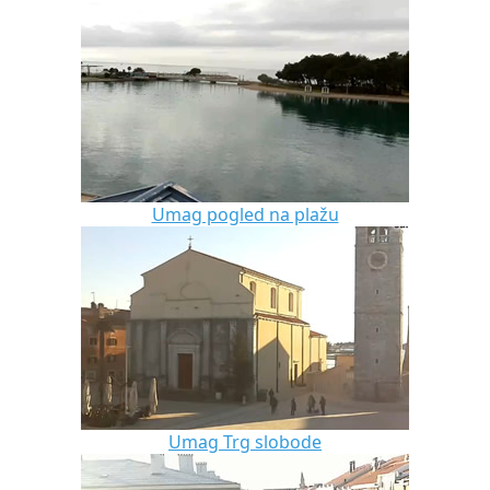
Umag pogled na plažu
Umag Trg slobode