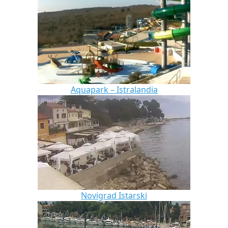
Aquapark – Istralandia
Novigrad Istarski