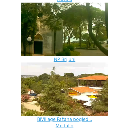
NP Brijuni
BiVillage Fažana pogled...
Medulin