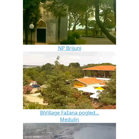
NP Brijuni
BiVillage Fažana pogled...
Medulin