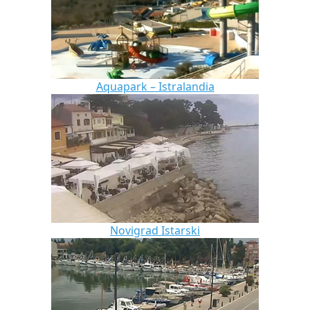
Aquapark – Istralandia
Novigrad Istarski