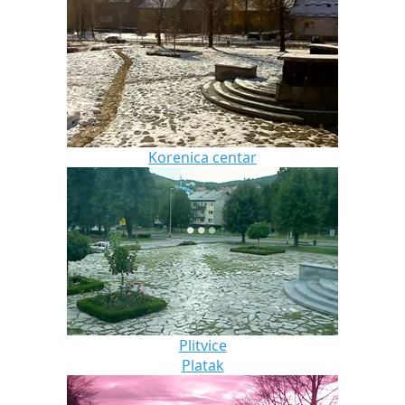
Korenica centar
Plitvice
Platak