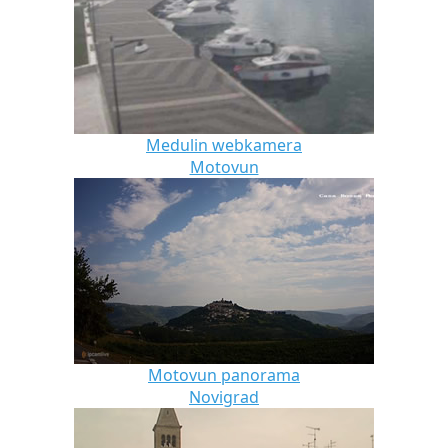
Medulin webkamera
Motovun
Motovun panorama
Novigrad