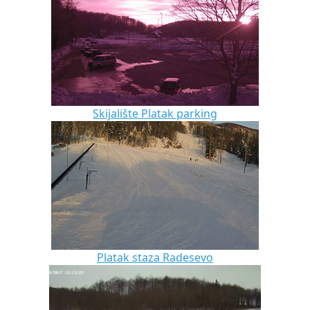
Skijalište Platak parking
Platak staza Radesevo