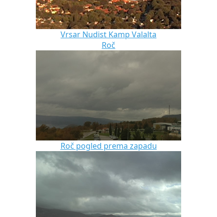
Vrsar Nudist Kamp Valalta
Roč
Roč pogled prema zapadu