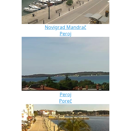
Novigrad Mandrač
Peroj
Peroj
Poreč