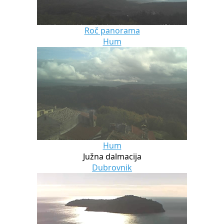
Roč panorama
Hum
Hum
Južna dalmacija
Dubrovnik