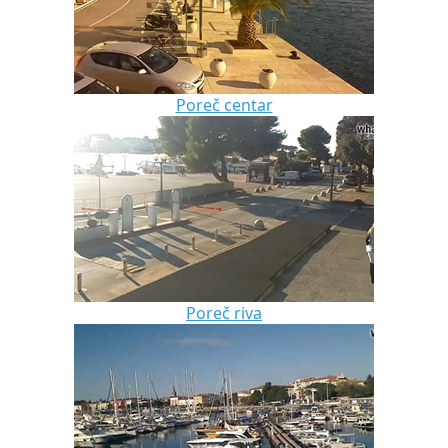
Poreč centar
Poreč riva