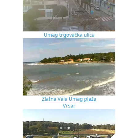
Umag trgovačka ulica
Zlatna Vala Umag plaža
Vrsar