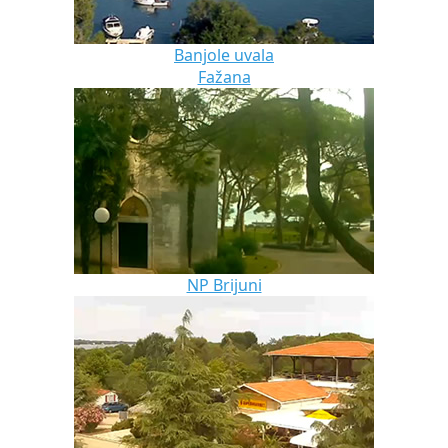
Banjole uvala
Fažana
NP Brijuni