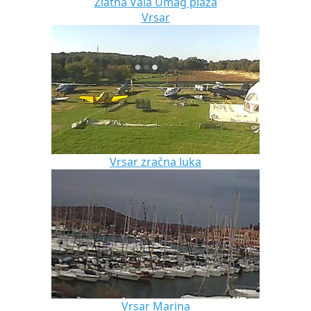
Zlatna Vala Umag plaža
Vrsar
Vrsar zračna luka
Vrsar Marina