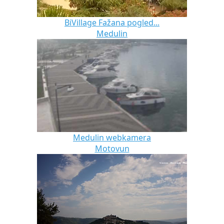
BiVillage Fažana pogled...
Medulin
Medulin webkamera
Motovun