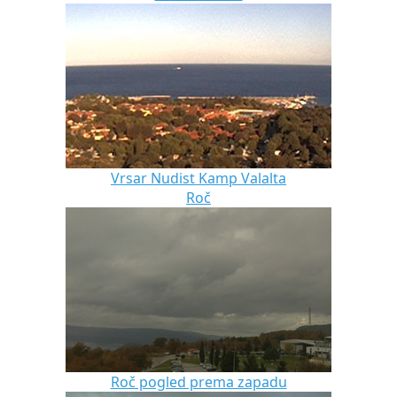
Vrsar Nudist Kamp Valalta
Roč
Roč pogled prema zapadu