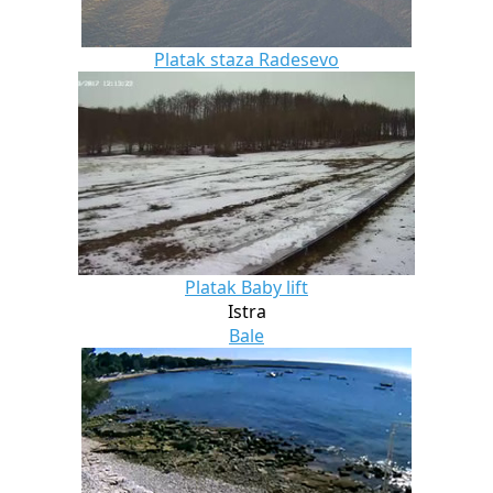
Platak staza Radesevo
Platak Baby lift
Istra
Bale