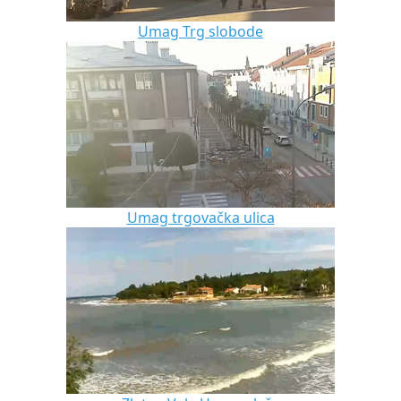
Umag Trg slobode
Umag trgovačka ulica