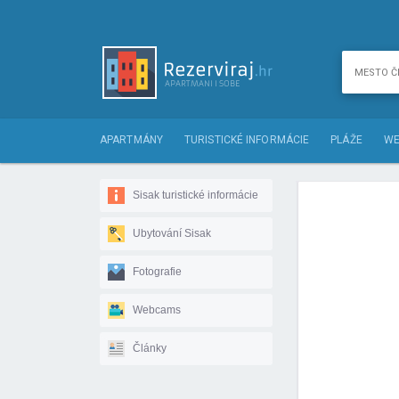
APARTMÁNY
TURISTICKÉ INFORMÁCIE
PLÁŽE
WE
Sisak turistické informácie
Ubytování Sisak
Fotografie
Webcams
Články