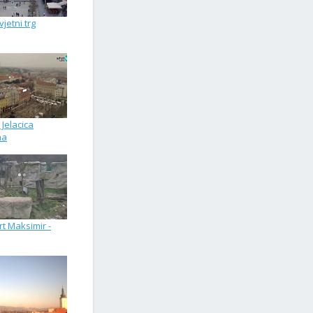
jetni trg
Jelacica
ma
rt Maksimir -