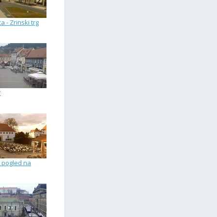
a - Zrinski trg
r
 pogled na