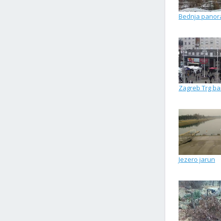
Bednja pano
Zagreb Trg ba
Jezero jarun