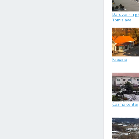
Daruvar - Trg 
Tomislava
Krapina
Čazma centar