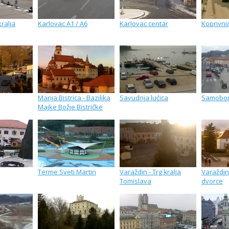
kralja
Karlovac A1 / A6
Karlovac centar
Koprivnic
Marija Bistrica - Bazilika
Savudrija lućica
Samobo
Majke Božje Bistričke
Terme Sveti Martin
Varaždin - Trg kralja
Varaždin
Tomislava
dvorce