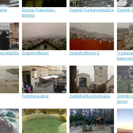
rama
Dvorac Trakošćan -
Zagreb Trg bana Jelačića
Zagreb cv
Bednja
na Jelačića
Zagreb Mlinovi
Zagreb Mlinovi 2
Trg Bana 
panora
Tomićeva ulica
Zagrebačka Uspinjaca
Zološki v
lavovi