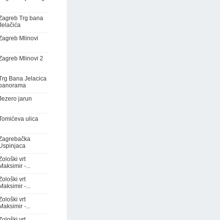
Zagreb Trg bana
Jelačića
Zagreb Mlinovi
Zagreb Mlinovi 2
Trg Bana Jelacica
panorama
Jezero jarun
Tomićeva ulica
Zagrebačka
Uspinjaca
Zološki vrt
Maksimir -...
Zološki vrt
Maksimir -...
Zološki vrt
Maksimir -...
Zološki vrt