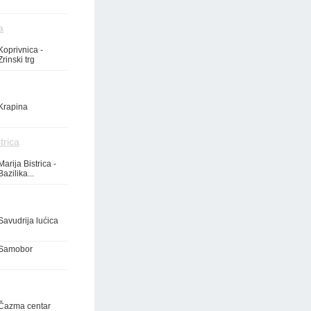
a
Koprivnica -
Zrinski trg
Krapina
trica
Marija Bistrica -
Bazilika...
Savudrija lućica
Samobor
Čazma centar