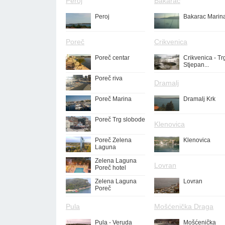
Peroj
Bakarac
Peroj
Bakarac Marin
Poreč
Crikvenica
Poreč centar
Crikvenica - Tr
Stjepan...
Poreč riva
Dramalj
Poreč Marina
Dramalj Krk
Poreč Trg slobode
Klenovica
Poreč Zelena
Klenovica
Laguna
Zelena Laguna
Lovran
Poreč hotel
Zelena Laguna
Lovran
Poreč
Pula
Mošćenička Draga
Pula - Veruda
Mošćenička