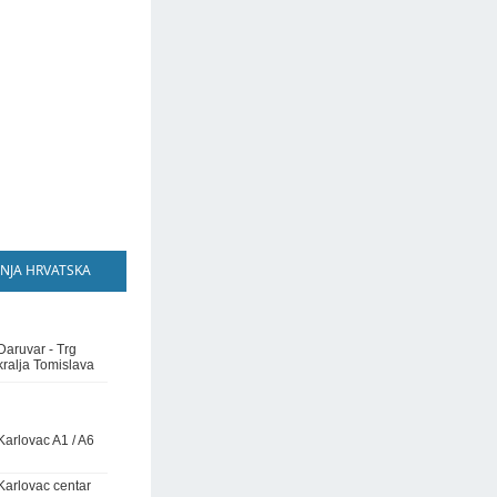
NJA HRVATSKA
Daruvar - Trg
kralja Tomislava
Karlovac A1 / A6
Karlovac centar