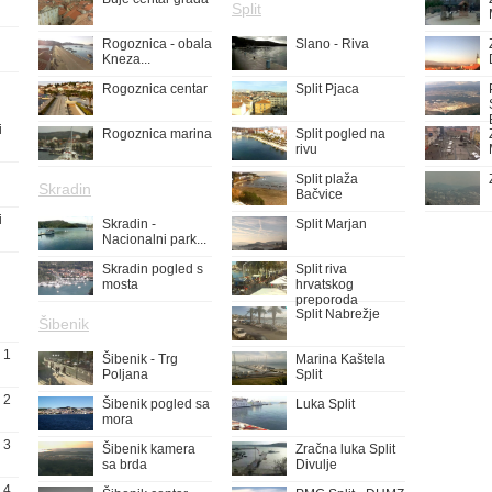
Split
Rogoznica - obala
Slano - Riva
Kneza...
Rogoznica centar
Split Pjaca
i
Rogoznica marina
Split pogled na
rivu
Split plaža
Skradin
Bačvice
i
Skradin -
Split Marjan
Nacionalni park...
Skradin pogled s
Split riva
mosta
hrvatskog
preporoda
Split Nabrežje
Šibenik
 1
Šibenik - Trg
Marina Kaštela
Poljana
Split
 2
Šibenik pogled sa
Luka Split
mora
 3
Šibenik kamera
Zračna luka Split
sa brda
Divulje
 4