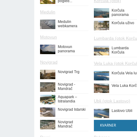
Korčula (otok)
pogled...
Korčula
Medulin
panorama
Medulin
Korčula uživo
webkamera
Motovun
Lumbarda (otok Korču
Motovun
Lumbarda
panorama
Korčula
Novigrad
Vela Luka (otok Korču
Novigrad Trg
Korčula Vela l
Novigrad -
Vela Luka Korč
Mandrač
Aquapark –
Ubli (otok Lastovo)
Istralandia
Novigrad Istarski
Lastovo Ubli
Novigrad
KVARNER
Mandrač