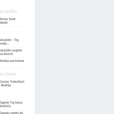
tin na Muri
Terme Sveti
Martin
Varaždin - Trg
kralja...
Varaždin pogled
na dvorce
Bednja panorama
ke Toplice
Dvorac Trakošćan
- Bednja
Zagreb Trg bana
Jelačića
Zagreb cvjetni trg