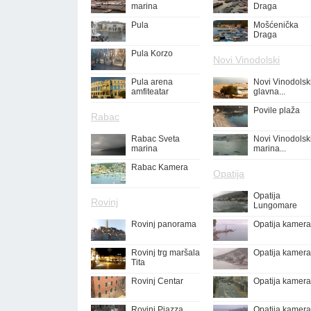
marina
Draga
Pula
Mošćenička
Draga
Pula Korzo
Novi Vinodolski
Pula arena
Novi Vinodolsk
amfiteatar
glavna...
Povile plaža
Rabac
Rabac Sveta
Novi Vinodolsk
marina
marina...
Rabac Kamera
Opatija
Opatija
Rovinj
Lungomare
Rovinj panorama
Opatija kamera
Rovinj trg maršala
Opatija kamera
Tita
Rovinj Centar
Opatija kamera
Rovinj Piazza
Opatija kamera