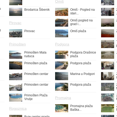
Omiš
a
Brodarica Šibenik
Omiš - Pogled na
stari...
Omiš pogled na
Pirovac
grad i...
g
Pirovac
Omiš plaža
Primošten
Podgora
Primošten Mala
Podgora Drašnice
ruduca
plaža
Primošten plaža
Podgora plaža
Primošten centar
Marina u Podgori
Primosten centar
Podgora plaža
Primošten Plaža
Promajna
Vrulje
Promajna plaža
Rogoznica
Baška...
Buje centar grada