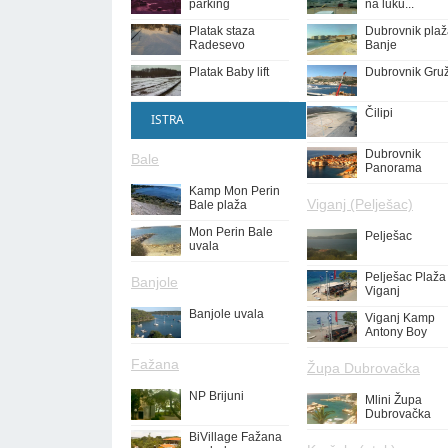
parking
na luku...
Platak staza
Dubrovnik pla
Radesevo
Banje
Platak Baby lift
Dubrovnik Gru
Čilipi
ISTRA
Dubrovnik
Bale
Panorama
Kamp Mon Perin
Viganj (Pelješac)
Bale plaža
Mon Perin Bale
Pelješac
uvala
Pelješac Plaža
Banjole
Viganj
Banjole uvala
Viganj Kamp
Antony Boy
Fažana
Župa Dubrovačka
NP Brijuni
Mlini Župa
Dubrovačka
BiVillage Fažana