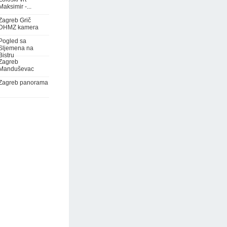
Maksimir -...
Zagreb Grič
DHMZ kamera
Pogled sa
Sljemena na
Bistru
Zagreb
Manduševac
Zagreb panorama