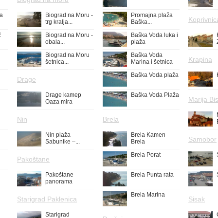
ža
Biograd na Moru -
Promajna plaža
Koprivnic
trg kralja...
Baška...
ž
Biograd na Moru -
Baška Voda luka i
obala...
plaža
Biograd na Moru
Baška Voda
Krapina
šetnica...
Marina i šetnica
Baška Voda plaža
Drage
Drage kamep
Baška Voda Plaža
Marija Bis
Oaza mira
Nin
Brela
Nin plaža
Brela Kamen
Samobor
Sabunike –...
Brela
Brela Porat
Pakoštane
Pakoštane
Brela Punta rata
panorama
Brela Marina
Starigrad Paklenica
Sisak
Starigrad