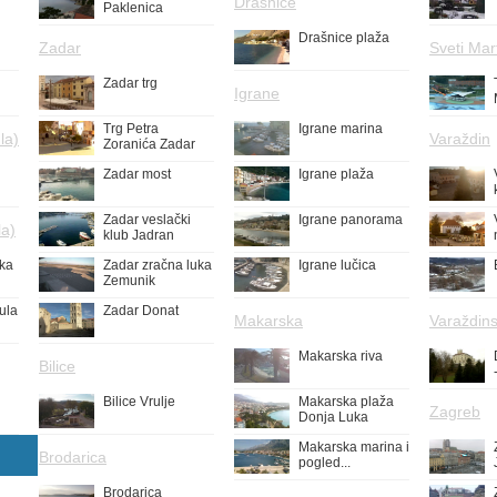
Drašnice
Paklenica
Drašnice plaža
Zadar
Sveti Mar
Zadar trg
Igrane
Trg Petra
Igrane marina
la)
Varaždin
Zoranića Zadar
Zadar most
Igrane plaža
Zadar veslački
Igrane panorama
la)
klub Jadran
uka
Zadar zračna luka
Igrane lučica
Zemunik
ula
Zadar Donat
Makarska
Varaždins
Makarska riva
Bilice
Bilice Vrulje
Makarska plaža
Zagreb
Donja Luka
Makarska marina i
Brodarica
pogled...
Brodarica