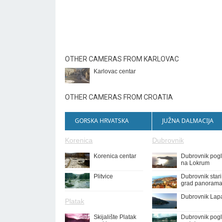
OTHER CAMERAS FROM KARLOVAC
Karlovac centar
OTHER CAMERAS FROM CROATIA
GORSKA HRVATSKA
JUŽNA DALMACIJA
Korenica
Dubrovnik
Korenica centar
Dubrovnik pog
na Lokrum
Plitvice
Dubrovnik stari
grad panoram
Dubrovnik Lap
Platak
Skijalište Platak
Dubrovnik pog