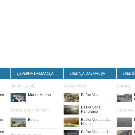
SJEVERNA DALMACIJA
SREDNJA DALMACIJA
SREDIŠ
Murter (otok)
Baška Voda
Daruvar
led
Murter Marina
Baška Voda
Baška Voda
Betina (otok Murter)
Karlovac
a
Panorama
ad
Betina
Baška Voda plaža
Nikolina
led
Baška Voda plaža
Biograd na moru