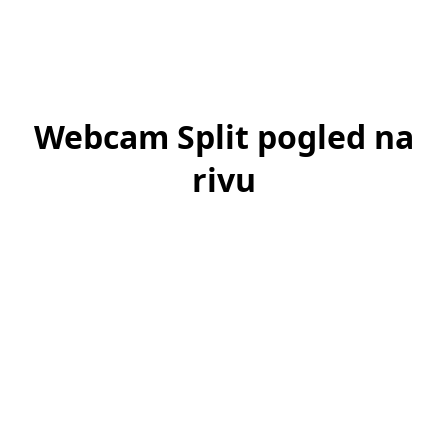
Webcam Split pogled na
rivu