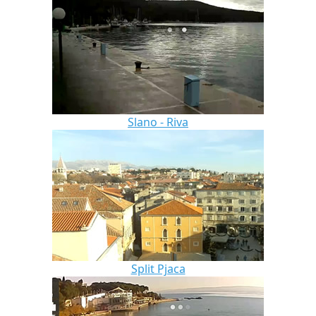
Slano - Riva
Split Pjaca