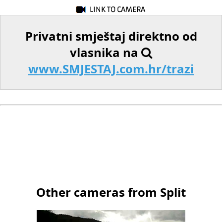
Privatni smještaj direktno od
vlasnika na
www.SMJESTAJ.com.hr/trazi
Other cameras from Split