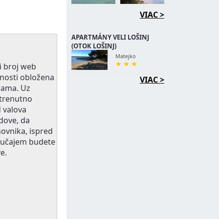
VIAC >
APARTMÁNY VELI LOŠINJ
(OTOK LOŠINJ)
Matejko
i broj web
unosti obložena
VIAC >
cama. Uz
 trenutno
 valova
dove, da
anovnika, ispred
slučajem budete
e.