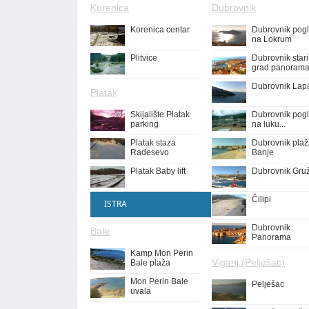
Korenica
Dubrovnik
Korenica centar
Dubrovnik pog
na Lokrum
Plitvice
Dubrovnik stari
grad panoram
Dubrovnik Lap
Platak
Skijalište Platak
Dubrovnik pog
parking
na luku...
Platak staza
Dubrovnik pla
Radesevo
Banje
Platak Baby lift
Dubrovnik Gru
Čilipi
ISTRA
Dubrovnik
Bale
Panorama
Kamp Mon Perin
Viganj (Pelješac)
Bale plaža
Mon Perin Bale
Pelješac
uvala