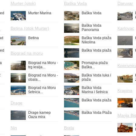
Murter (otok)
Baška Voda
Daruvar
led
Murter Marina
Baška Voda
Baška Voda
Betina (otok Murter)
Karlovac
a
Panorama
ad
Betina
Baška Voda plaža
Nikolina
led
Baška Voda plaža
Biograd na moru
ža
Biograd na Moru -
Promajna plaža
Koprivnic
trg kralja...
Baška...
ž
Biograd na Moru -
Baška Voda luka i
obala...
plaža
Biograd na Moru
Baška Voda
Krapina
šetnica...
Marina i šetnica
Baška Voda plaža
Drage
Drage kamep
Baška Voda Plaža
Marija Bis
Oaza mira
Nin
Brela