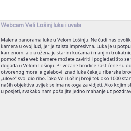
Webcam Veli Lošinj luka i uvala
Malena panorama luke u Velom Lošinju. Ne čudi nas ovolik
kamera u ovoj luci, jer je zaista impresivna. Luka je u potp
kamenom, a okružena je starim kućama i manjim trokatni
pomoć naše web kamere možete zaviriti i pogledati što se
događa u Velom Lošinju. Privezane brodice zaštićene su od
otvorenog mora, a galebovi iznad luke čekaju ribarske bro
„ulove“ svoj dio ribe. Iako Veli Lošinj broji tek oko 1000 st
naših objektiva uvijek se ima nekoga za vidjeti. Ako kojim 
u posjeti, svakako nam pošaljite jedno mahanje uz pozdrav