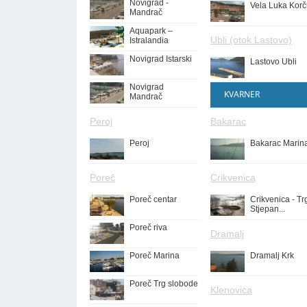
Novigrad -
Vela Luka Korč
Mandrač
Aquapark –
Ubli (otok Lastovo)
Istralandia
Novigrad Istarski
Lastovo Ubli
Novigrad
KVARNER
Mandrač
Peroj
Bakarac
Peroj
Bakarac Marin
Poreč
Crikvenica
Poreč centar
Crikvenica - Tr
Stjepan...
Poreč riva
Dramalj
Poreč Marina
Dramalj Krk
Poreč Trg slobode
Klenovica