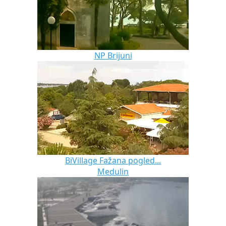
NP Brijuni
BiVillage Fažana pogled...
Medulin