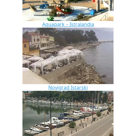
Aquapark – Istralandia
Novigrad Istarski