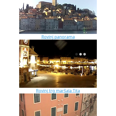
Rovinj panorama
Rovinj trg maršala Tita