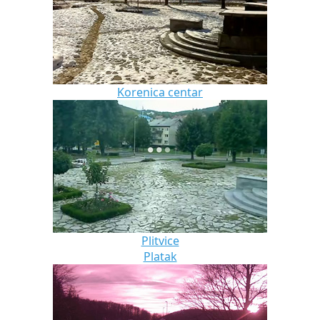
Korenica centar
Plitvice
Platak