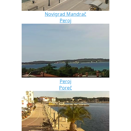
Novigrad Mandrač
Peroj
Peroj
Poreč