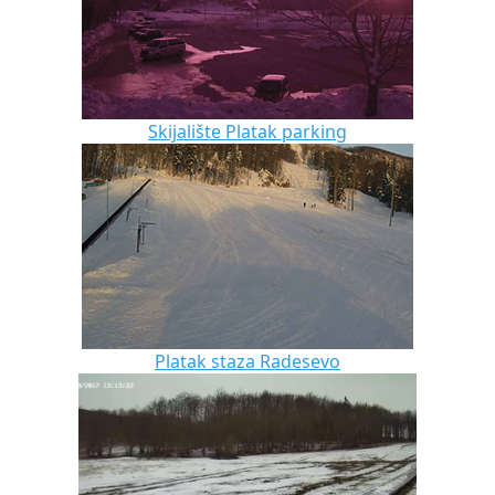
Skijalište Platak parking
Platak staza Radesevo