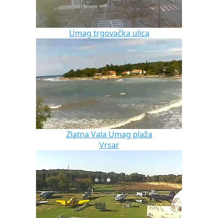
Umag trgovačka ulica
Zlatna Vala Umag plaža
Vrsar