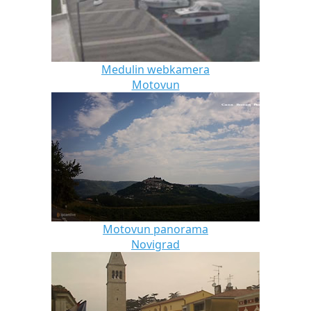
Medulin webkamera
Motovun
Motovun panorama
Novigrad