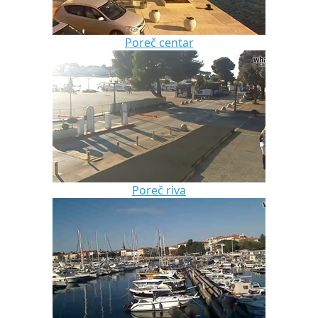
Poreč centar
Poreč riva