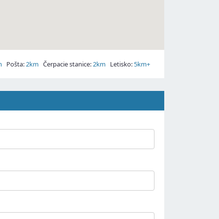
m
Pošta:
2km
Čerpacie stanice:
2km
Letisko:
5km+