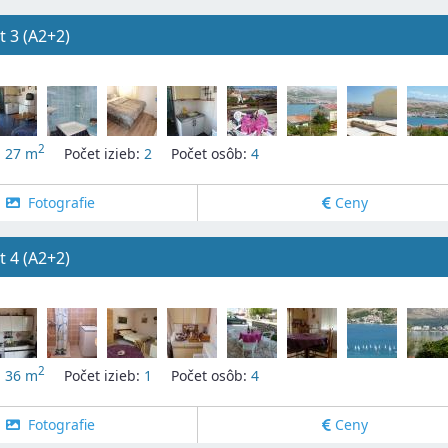
 3 (A2+2)
2
:
27 m
Počet izieb:
2
Počet osôb:
4
Fotografie
Ceny
 4 (A2+2)
2
:
36 m
Počet izieb:
1
Počet osôb:
4
Fotografie
Ceny