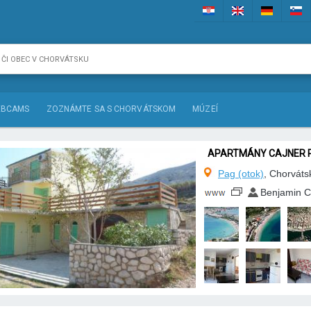
BCAMS
ZOZNÁMTE SA S CHORVÁTSKOM
MÚZEÍ
APARTMÁNY CAJNER 
Pag (otok)
, Chorváts
Benjamin C