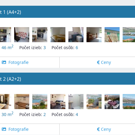
 1 (A4+2)
2
:
46 m
Počet izieb:
3
Počet osôb:
6
Fotografie
Ceny
 2 (A2+2)
2
:
30 m
Počet izieb:
2
Počet osôb:
4
Fotografie
Ceny