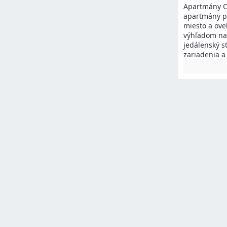
Apartmány Ca
apartmány po
miesto a ove
výhľadom na 
jedálenský s
zariadenia a