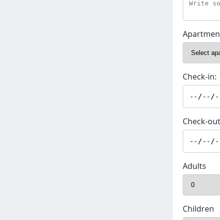
Apartmen
Check-in:
Check-out
Adults
Children