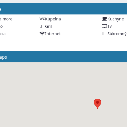
e
wc
a more
Kúpelna
Kuchyne
ko
Gril
Tv
cia
Internet
Súkromný
aps