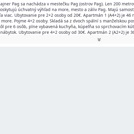
jner Pag sa nachádza v mestečku Pag (ostrov Pag). Len 200 metrov
skytujú úchvatný výhľad na more, mesto a záliv Pag. Majú samosta
ľa viac. Ubytovanie pre 2+2 osoby od 20€. Apartmán 1 (A4+2) je 46 
more. Pojme 4+2 osoby. Skladá sa z dvoch spální s manželskou pos
tôl pre 6 osôb, plne vybavená kuchyňa, kúpeľňa so sprchovacím kútom
 nábytok. Ubytovanie pre 4+2 osoby od 30€. Apartmán 2 (A2+2) je 