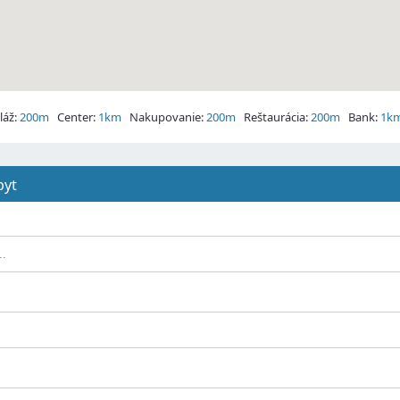
áž:
200m
Center:
1km
Nakupovanie:
200m
Reštaurácia:
200m
Bank:
1k
pyt