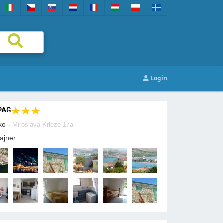
Login
PAG
ko -
Miroslava Krleze 17a
ajner