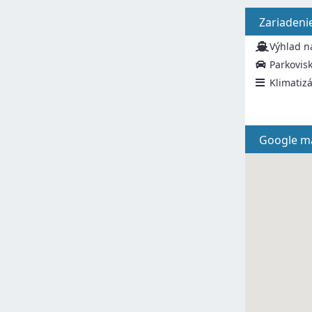
Zariadeni
Výhlad n
Parkovis
Klimatizá
Google m