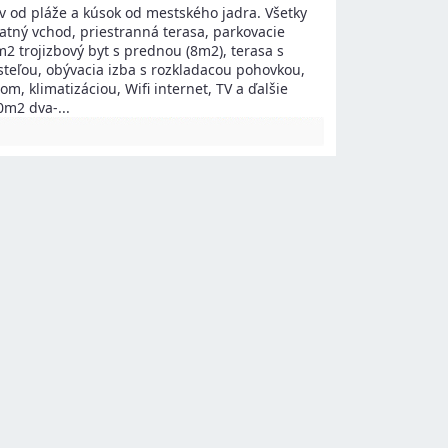
 od pláže a kúsok od mestského jadra. Všetky
tný vchod, priestranná terasa, parkovacie
m2 trojizbový byt s prednou (8m2), terasa s
teľou, obývacia izba s rozkladacou pohovkou,
, klimatizáciou, Wifi internet, TV a ďalšie
30m2 dva-
...