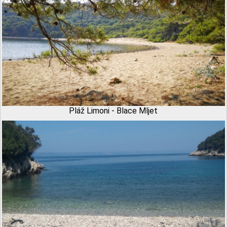
Pláž Limoni - Blace Mljet