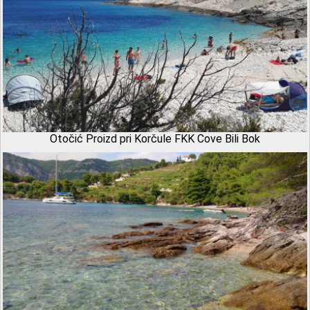
Otočić Proizd pri Korčule FKK Cove Bili Bok