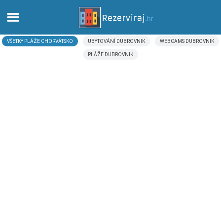
VŠETKY PLÁŽE CHORVÁTSKO
UBYTOVÁNÍ DUBROVNIK
WEBCAMS DUBROVNIK
Domov
PLÁŽE DUBROVNIK
Apartmány
Turistické informácie
Pláže
webcams
Zoznámte sa s Chorvátskom
múzeí