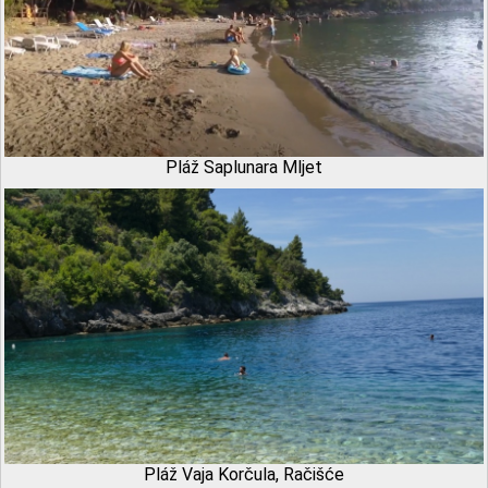
Pláž Saplunara Mljet
Pláž Vaja Korčula, Račišće