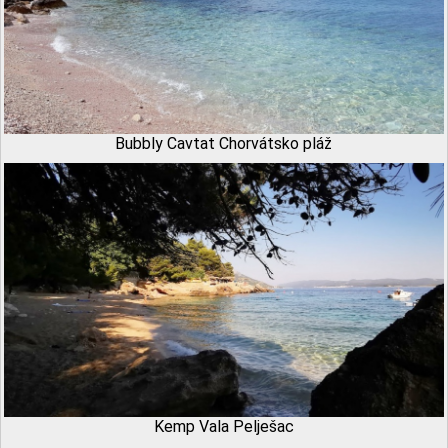
Bubbly Cavtat Chorvátsko pláž
Kemp Vala Pelješac