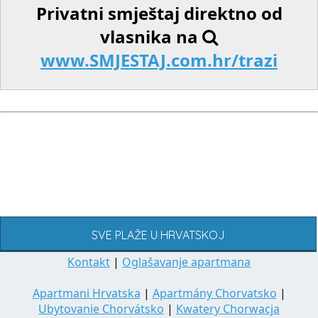
Privatni smještaj direktno od
vlasnika na
www.SMJESTAJ.com.hr/trazi
SVE PLAŽE U HRVATSKOJ
Kontakt
|
Oglašavanje apartmana
Apartmani Hrvatska
|
Apartmány Chorvatsko
|
Ubytovanie Chorvátsko
|
Kwatery Chorwacja