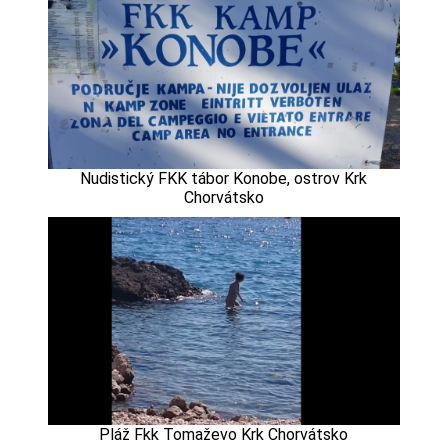
Nudistický FKK tábor Konobe, ostrov Krk
Chorvátsko
Pláž Fkk Tomaževo Krk Chorvátsko