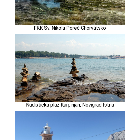
FKK Sv. Nikola Poreč Chorvátsko
Nudistická pláž Karpinjan, Novigrad Istria