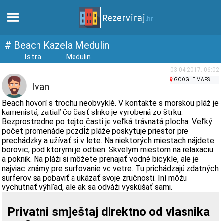
Domov
# Beach Kazela Medulin
Istra
Medulin
Apartmány
03.04.2017. 06:02
GOOGLE MAPS
Ivan
Turistické informácie
Beach hovorí s trochu neobvyklé. V kontakte s morskou pláž je
kamenistá, zatiaľ čo časť slnko je vyrobená zo štrku.
Bezprostredne po tejto časti je veľká trávnatá plocha. Veľký
Pláže
počet promenáde pozdĺž pláže poskytuje priestor pre
prechádzky a užívať si v lete. Na niektorých miestach nájdete
borovíc, pod ktorými je odtieň. Skvelým miestom na relaxáciu
webcams
a poknik. Na pláži si môžete prenajať vodné bicykle, ale je
najviac známy pre surfovanie vo vetre. Tu prichádzajú zdatných
Zoznámte sa s Chorvátskom
surferov sa pobaviť a ukázať svoje zručnosti. Iní môžu
vychutnať výhľad, ale ak sa odváži vyskúšať sami.
múzeí
Privatni smještaj direktno od vlasnika