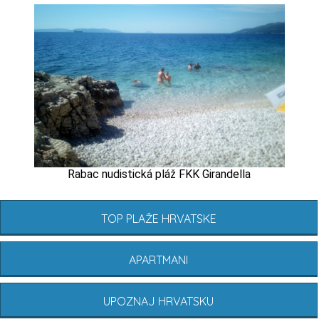
Rabac nudistická pláž FKK Girandella
TOP PLAŽE HRVATSKE
APARTMANI
UPOZNAJ HRVATSKU