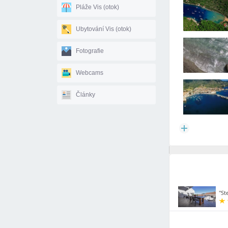
Pláže Vis (otok)
Ubytování Vis (otok)
Fotografie
Webcams
Články
"Ste