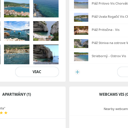
Pláž Prilovo Vis Chorvá
Pláž Uvala Rogačić Vis 
Pláž Pritisčina - Vis
Pláž Stiniva na ostrove V
Strieborný - Ostrov Vis
VIAC
APARTMÁNY (1)
WEBCAMS VIS (
lla"
Nearby webcams