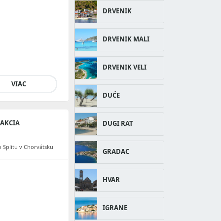
DRVENIK
DRVENIK MALI
DRVENIK VELI
VIAC
DUĆE
RAKCIA
DUGI RAT
 Splitu v Chorvátsku
GRADAC
HVAR
IGRANE