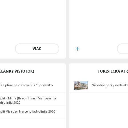
VIAC
ČLÁNKY VIS (OTOK)
TURISTICKÁ AT
jšie pláže na ostrove Vis Chorvátsko
Národné parky neďaleko
plit - Milna (Brač) - Hvar - Vis rozvrh a
drolinija 2020
plit Vis rozvrh a ceny Jadrolinija 2020