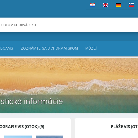
BCAMS
ZOZNÁMTE SA S CHORVÁTSKOM
MÚZEÍ
istické informácie
GRAFIE VIS (OTOK) (9)
PLÁŽE VIS (O