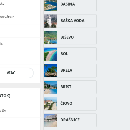
tsko
BASINA
Chorvátsko
BAŠKA VODA
BIŠEVO
is
BOL
BRELA
VIAC
BRIST
OTOK)
ČIOVO
 (0)
DRAŠNICE