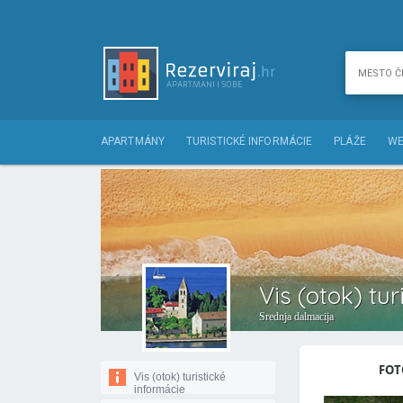
APARTMÁNY
TURISTICKÉ INFORMÁCIE
PLÁŽE
WE
Vis (otok) tur
Srednja dalmacija
FOTO
Vis (otok) turistické
informácie