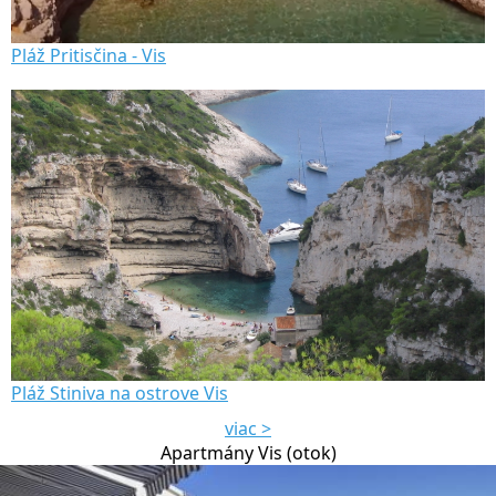
Pláž Pritisčina - Vis
Pláž Stiniva na ostrove Vis
viac >
Apartmány Vis (otok)