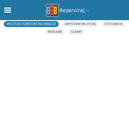
VIS (OTOK) TURISTICKÉ INFORMÁCIE
UBYTOVÁNÍ VIS (OTOK)
FOTOGRAFIE
Domov
WEBCAMS
ČLÁNKY
Apartmány
Turistické informácie
Pláže
webcams
Zoznámte sa s Chorvátskom
múzeí