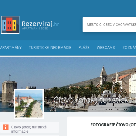
APARTMÁNY
TURISTICKÉ INFORMÁCIE
PLÁŽE
WEBCAMS
ZOZNÁM
Čiovo (otok) turistické
Srednja dalmacija
FOTOGRAFIE ČIOVO (OTO
Čiovo (otok) turistické
informácie