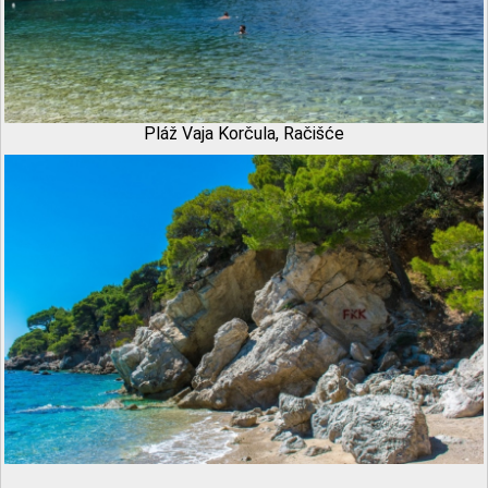
Pláž Vaja Korčula, Račišće