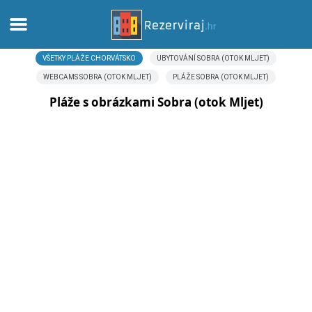
VŠETKY PLÁŽE CHORVÁTSKO
UBYTOVÁNÍ SOBRA (OTOK MLJET)
Domov
WEBCAMS SOBRA (OTOK MLJET)
PLÁŽE SOBRA (OTOK MLJET)
Apartmány
Pláže s obrázkami Sobra (otok Mljet)
Turistické informácie
Pláže
webcams
Zoznámte sa s Chorvátskom
múzeí