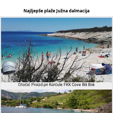
Najljepše plaže Južna dalmacija
Otočić Proizd pri Korčule FKK Cove Bili Bok