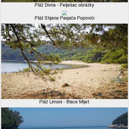
Pláž Divna - Pelješac obrázky
Pláž Stijene Pasjača Popovići
Pláž Limoni - Blace Mljet