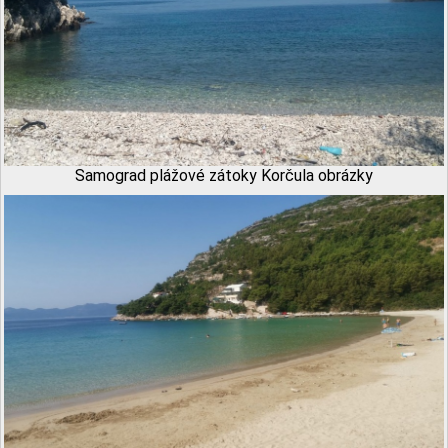
Samograd plážové zátoky Korčula obrázky