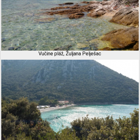
Vučine pláž, Žuljana Pelješac