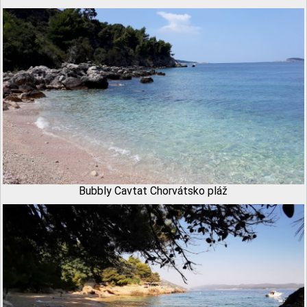
Bubbly Cavtat Chorvátsko pláž