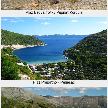
Pláž Bačva, fotky Pupnat Korčula
Pláž Prapatno - Pelješac