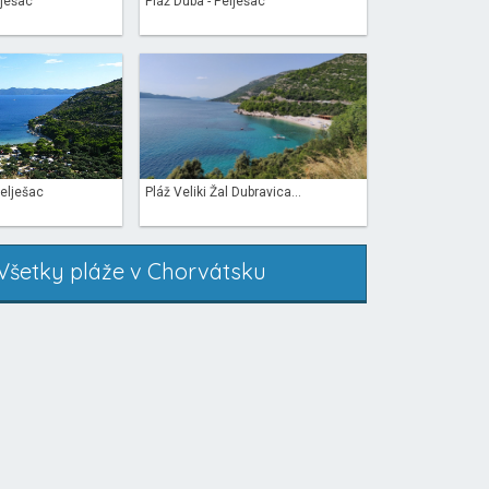
lješac
Pláž Duba - Pelješac
Pelješac
Pláž Veliki Žal Dubravica...
Všetky pláže v Chorvátsku