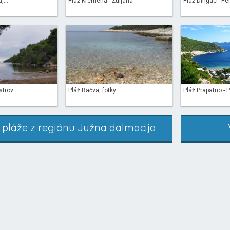
,...
Pláž Kremena - Žuljana
Pláž Dingac - Pe
trov...
Pláž Bačva, fotky...
Pláž Prapatno - 
 pláže z regiónu Južna dalmacija