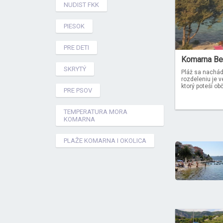
NUDIST FKK
PIESOK
PRE DETI
Komarna Be
SKRYTÝ
Pláž sa nachád
rozdeleniu je v
ktorý poteší ob
PRE PSOV
TEMPERATURA MORA
KOMARNA
PLAŽE KOMARNA I OKOLICA