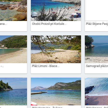
ana...
Otočić Proizd pri Korčule...
Pláž Stijene Pasj
...
Pláž Limoni - Blace...
Samograd plážov