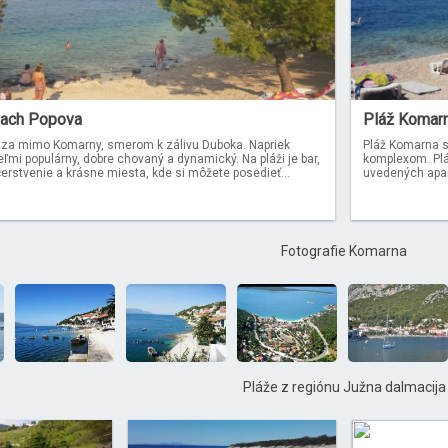
ach Popova
Pláž Komarn
za mimo Komarny, smerom k zálivu Duboka. Napriek
Pláž Komarna s
eľmi populárny, dobre chovaný a dynamický. Na pláži je bar,
komplexom. Pláž
čerstvenie a krásne miesta, kde si môžete posedieť...
uvedených apart
Fotografie Komarna
Pláže z regiónu Južna dalmacija