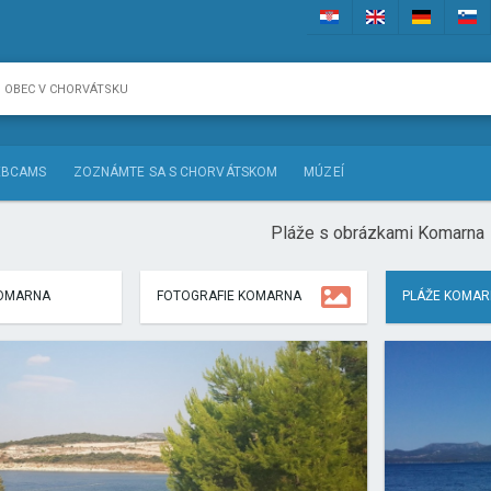
BCAMS
ZOZNÁMTE SA S CHORVÁTSKOM
MÚZEÍ
Pláže s obrázkami Komarna
KOMARNA
FOTOGRAFIE KOMARNA
PLÁŽE KOMA