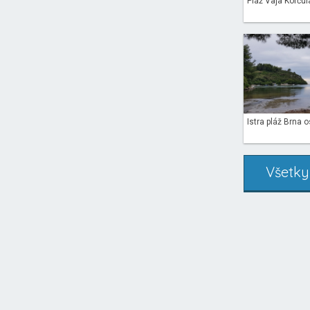
Pláž Vaja Korčula
Istra pláž Brna os
Všetky