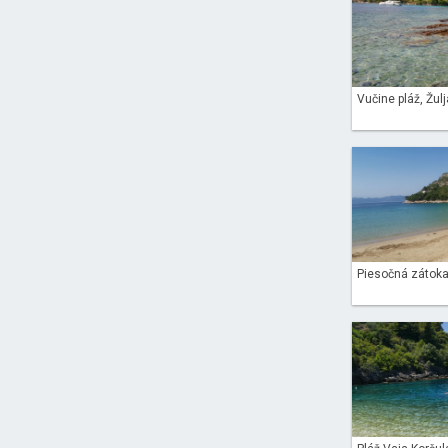
Vučine pláž, Žulj
Piesočná zátoka -