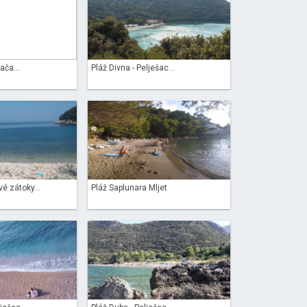
ača...
Pláž Divna - Pelješac...
é zátoky...
Pláž Saplunara Mljet