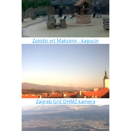
Zološki vrt Maksimir - kapucin
Zagreb Grič DHMZ kamera