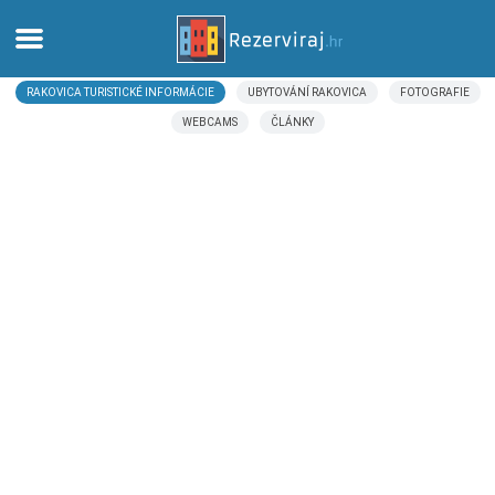
RAKOVICA TURISTICKÉ INFORMÁCIE
UBYTOVÁNÍ RAKOVICA
FOTOGRAFIE
Domov
WEBCAMS
ČLÁNKY
Apartmány
Turistické informácie
Pláže
webcams
Zoznámte sa s Chorvátskom
múzeí