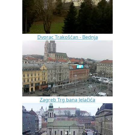
Dvorac Trakošćan - Bednja
Zagreb Trg bana Jelačića