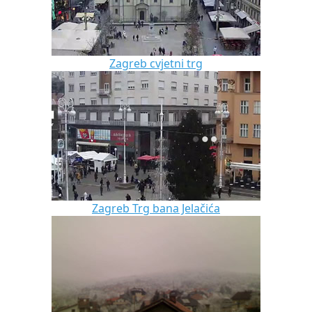
Zagreb cvjetni trg
Zagreb Trg bana Jelačića