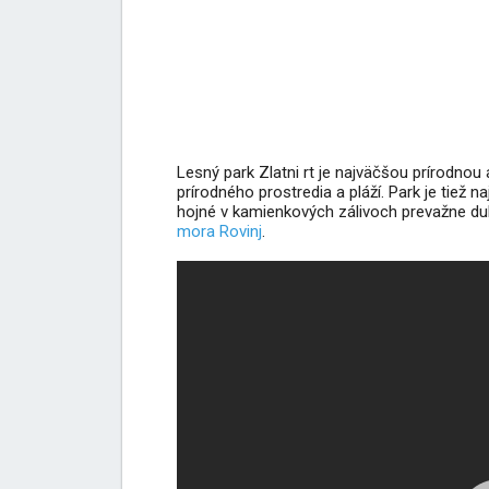
Lesný park Zlatni rt je najväčšou prírodnou 
prírodného prostredia a pláží. Park je tiež n
hojné v kamienkových zálivoch prevažne du
mora Rovinj
.