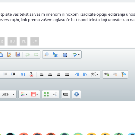
tpišite vaš tekst sa vašim imenom ili nickom i zadržite opciju editiranja unos
ezerviraj.hr, link prema vašem oglasu će biti ispod teksta koji unosite kao na
FR
HU
PL
SV
Size