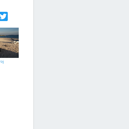
acebook
Twitter
roj