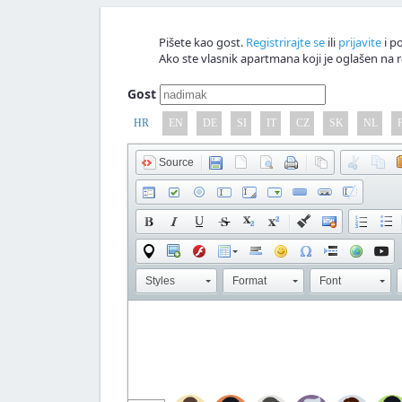
Pišete kao gost.
Registrirajte se
ili
prijavite
i po
Ako ste vlasnik apartmana koji je oglašen na r
Gost
HR
EN
DE
SI
IT
CZ
SK
NL
Source
Styles
Format
Font