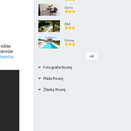
Doris
R&F
Emma
ežitie
pobrežie
teplota
+4
Fotografie Rovinj
Pláže Rovinj
Články Rovinj
Pláž Palud Rovinj Chorvátsko
Rovinj a okolie, čo vidieť a robiť
Knez pláž Rovinj Chorvátsko
+1