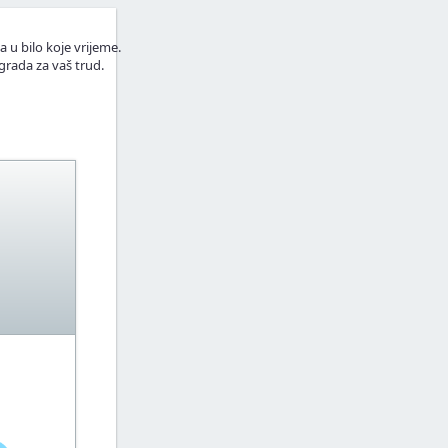
a u bilo koje vrijeme.
grada za vaš trud.