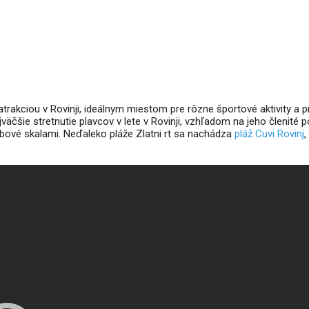
atrakciou v Rovinji, ideálnym miestom pre rôzne športové aktivity a pr
ajväčšie stretnutie plavcov v lete v Rovinji, vzhľadom na jeho členité 
bové skalami. Neďaleko pláže Zlatni rt sa nachádza
pláž Cuvi Rovinj
,