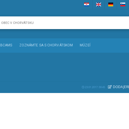
BCAMS
ZOZNÁMTE SA S CHORVÁTSKOM
MÚZEÍ
DODAJE
R
23.01.2017. 09:45