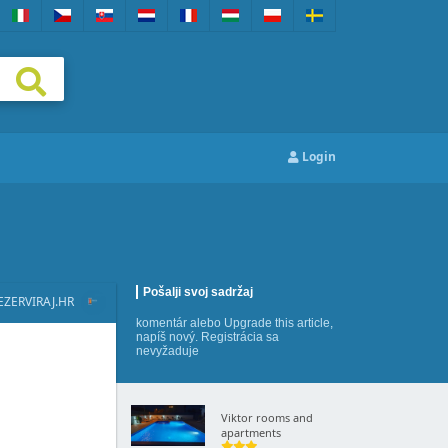
Login
Pošalji svoj sadržaj
EZERVIRAJ.HR
komentár
alebo
Upgrade this article
,
napíš nový
. Registrácia sa
nevyžaduje
Viktor rooms and
apartments