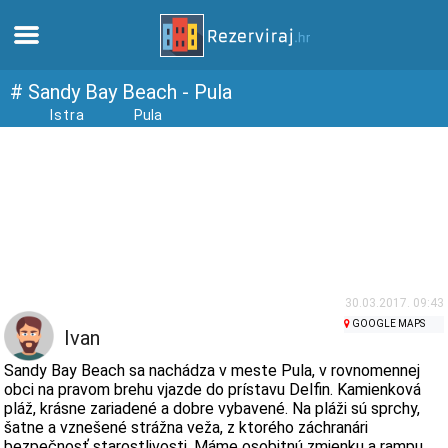
Domov
# Sandy Bay Beach - Pula
Istra
Pula
Apartmány
Turistické informácie
Pláže
webcams
30.03.2017. 09:43
GOOGLE MAPS
Ivan
Zoznámte sa s Chorvátskom
Sandy Bay Beach sa nachádza v meste Pula, v rovnomennej
obci na pravom brehu vjazde do prístavu Delfin. Kamienková
pláž, krásne zariadené a dobre vybavené. Na pláži sú sprchy,
múzeí
šatne a vznešené strážna veža, z ktorého záchranári
bezpečnosť starostlivosti. Máme osobitnú zmienku a rampu