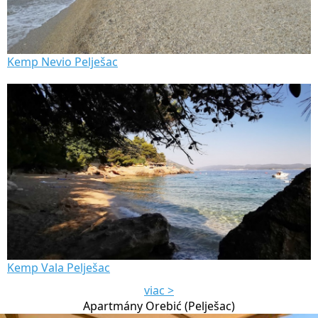
Kemp Nevio Pelješac
Kemp Vala Pelješac
viac >
Apartmány Orebić (Pelješac)