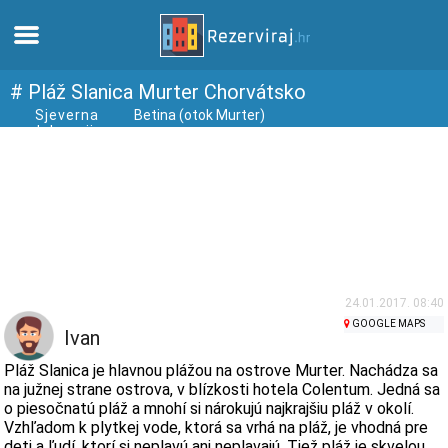
Domov
# Pláž Slanica Murter Chorvátsko
Sjeverna
Betina (otok Murter)
dalmacija
Apartmány
Turistické informácie
Pláže
webcams
24.01.2017. 08:40
GOOGLE MAPS
Ivan
Zoznámte sa s Chorvátskom
Pláž Slanica je hlavnou plážou na ostrove Murter. Nachádza sa
na južnej strane ostrova, v blízkosti hotela Colentum. Jedná sa
o piesočnatú pláž a mnohí si nárokujú najkrajšiu pláž v okolí.
múzeí
Vzhľadom k plytkej vode, ktorá sa vrhá na pláž, je vhodná pre
deti a ľudí, ktorí si neplavú ani neplavajú. Tiež pláž je skvelou