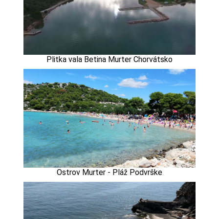
Plitka vala Betina Murter Chorvátsko
Ostrov Murter - Pláž Podvrške