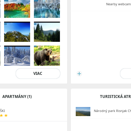
Nearby webcams
VIAC
APARTMÁNY (1)
TURISTICKÁ AT
ŠKI
Národný park Risnjak C