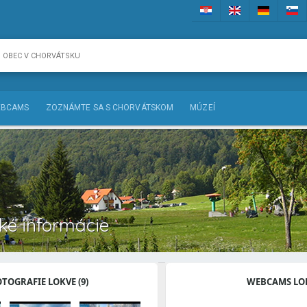
BCAMS
ZOZNÁMTE SA S CHORVÁTSKOM
MÚZEÍ
cké informácie
OTOGRAFIE LOKVE (9)
WEBCAMS LO