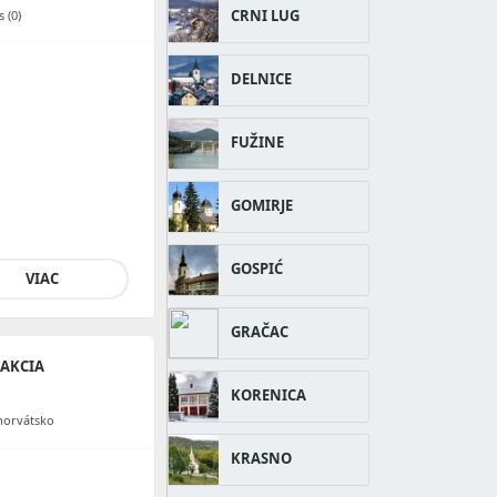
CRNI LUG
 (0)
DELNICE
FUŽINE
GOMIRJE
GOSPIĆ
VIAC
GRAČAC
RAKCIA
KORENICA
horvátsko
KRASNO