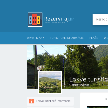
APARTMÁNY
TURISTICKÉ INFORMÁCIE
PLÁŽE
WE
Lokve turisti
Gorska Hrvatska
F
Lokve turistické informácie