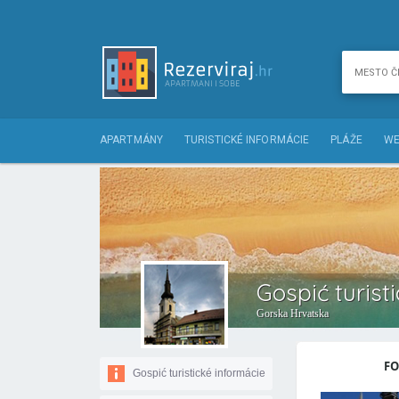
APARTMÁNY
TURISTICKÉ INFORMÁCIE
PLÁŽE
WE
Gospić turist
Gorska Hrvatska
FO
Gospić turistické informácie