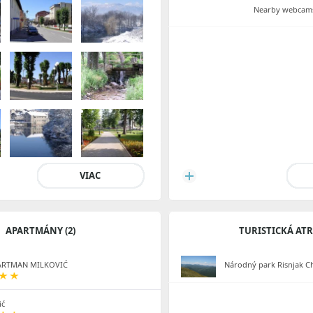
Nearby webcams
VIAC
APARTMÁNY (2)
TURISTICKÁ AT
ARTMAN MILKOVIĆ
Národný park Risnjak C
ić