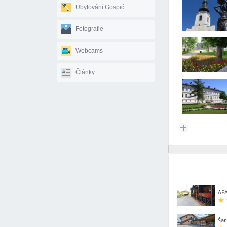
Ubytování Gospić
Fotografie
Webcams
Články
AP
Šar