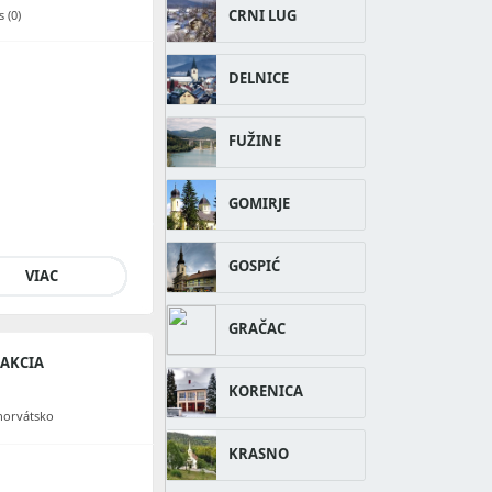
CRNI LUG
 (0)
DELNICE
FUŽINE
GOMIRJE
GOSPIĆ
VIAC
GRAČAC
RAKCIA
KORENICA
horvátsko
KRASNO