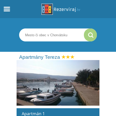
Domov
Apartmány
Turistické informácie
Apartmány Tereza
Pláže
webcams
Zoznámte sa s Chorvátskom
múzeí
Apartmán 1