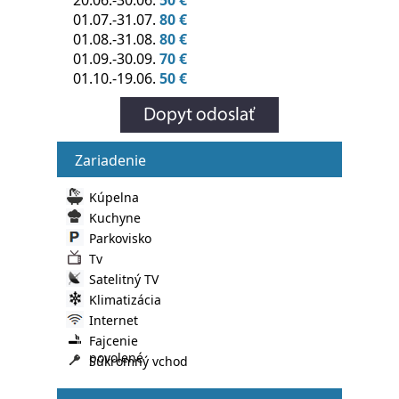
20.06.-30.06.
50 €
01.07.-31.07.
80 €
01.08.-31.08.
80 €
01.09.-30.09.
70 €
01.10.-19.06.
50 €
Zariadenie
Kúpelna
Kuchyne
Parkovisko
Tv
Satelitný TV
Klimatizácia
Internet
Fajcenie
povolené
Súkromný vchod