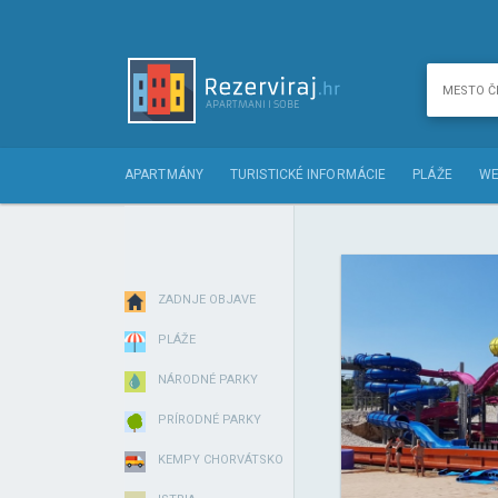
APARTMÁNY
TURISTICKÉ INFORMÁCIE
PLÁŽE
WE
ZADNJE OBJAVE
PLÁŽE
NÁRODNÉ PARKY
PRÍRODNÉ PARKY
KEMPY CHORVÁTSKO