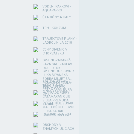
VODENI PARKOVI -
AQUAPARKS
ŠTADIÓNY A HALY
TRH - KONZUM
TRAJEKTOVÉ PLÁNY -
JADROLINIJA 2018
CENY DIAĽNIC V
CHORVÁTSKU
GV-LINE-ZADAR-IŽ-
RAVA-SALI-ZAGLAV-
DUGI-OTOK
GV-LINE-DUBROVNIK-
LUKA ŠIPANSKA-
SOBRA-MLJET-SALI-
SPLIT SLATINE
POLAČE-KORČULA-
TROGIR SHIP
UBLI-LASTOVO
CATAMARAN BURA
MIATRADE FERRY
LINE
CATAMARAN OLIB
SILBA PREMUDA
PULA UNIJE SUSAK
ZADAR
MALI LOŠINJ ILOVIK
SILBA ZADAR
PAG RAB TRAJEKT
CATAMARAN LINE
OBCHODY V
ZNÁMYCH ULICIACH