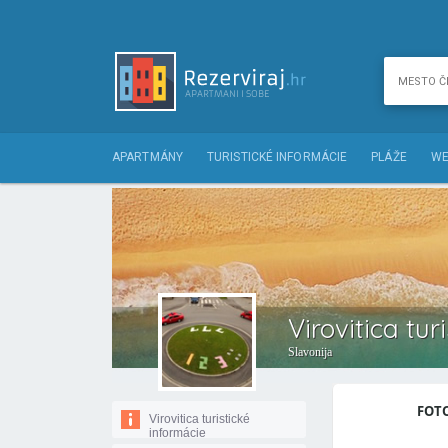
APARTMÁNY
TURISTICKÉ INFORMÁCIE
PLÁŽE
WE
Virovitica tur
Slavonija
FOTO
Virovitica turistické
informácie