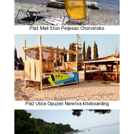
Pláž Mali Ston Peljesac Chorvátsko
Pláž Ušće Opuzen Neretva kiteboarding