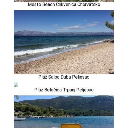
Mesto Beach Crikvenica Chorvátsko
Pláž Salpa Duba Peljesac
Pláž Belečica Trpanj Peljesac