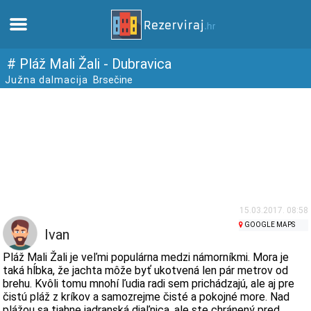
Domov
# Pláž Mali Žali - Dubravica
Južna dalmacija
Brsečine
Apartmány
Turistické informácie
Pláže
webcams
15.03.2017. 08:58
GOOGLE MAPS
Ivan
Zoznámte sa s Chorvátskom
Pláž Mali Žali je veľmi populárna medzi námorníkmi. Mora je
taká hĺbka, že jachta môže byť ukotvená len pár metrov od
brehu. Kvôli tomu mnohí ľudia radi sem prichádzajú, ale aj pre
múzeí
čistú pláž z kríkov a samozrejme čisté a pokojné more. Nad
plážou sa tiahne jadranská diaľnica, ale ste chránený pred