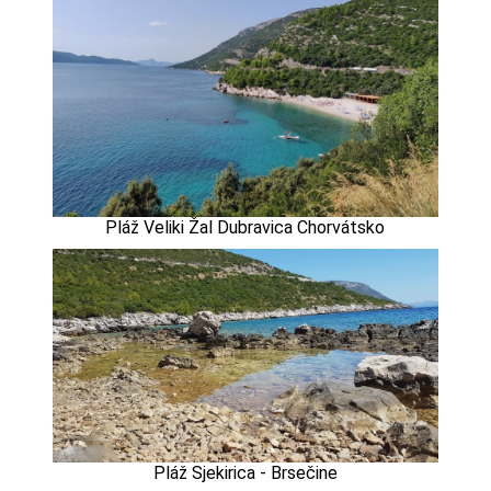
Pláž Veliki Žal Dubravica Chorvátsko
Pláž Sjekirica - Brsečine