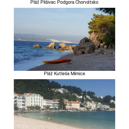
Pláž Plišivac Podgora Chorvátsko
Pláž Kutleša Mimice