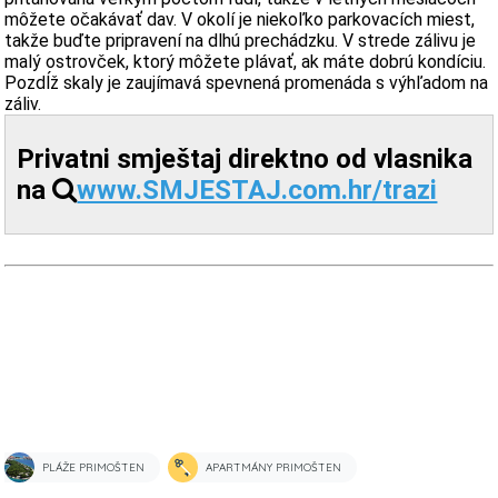
môžete očakávať dav. V okolí je niekoľko parkovacích miest,
takže buďte pripravení na dlhú prechádzku. V strede zálivu je
malý ostrovček, ktorý môžete plávať, ak máte dobrú kondíciu.
Pozdĺž skaly je zaujímavá spevnená promenáda s výhľadom na
záliv.
Privatni smještaj direktno od vlasnika
na
www.SMJESTAJ.com.hr/trazi
PLÁŽE PRIMOŠTEN
APARTMÁNY PRIMOŠTEN