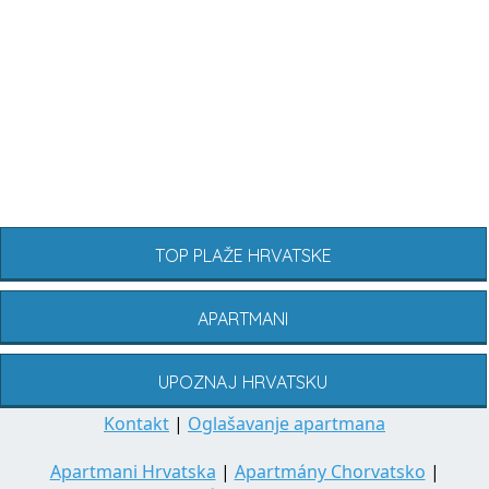
TOP PLAŽE HRVATSKE
APARTMANI
UPOZNAJ HRVATSKU
Kontakt
|
Oglašavanje apartmana
Apartmani Hrvatska
|
Apartmány Chorvatsko
|