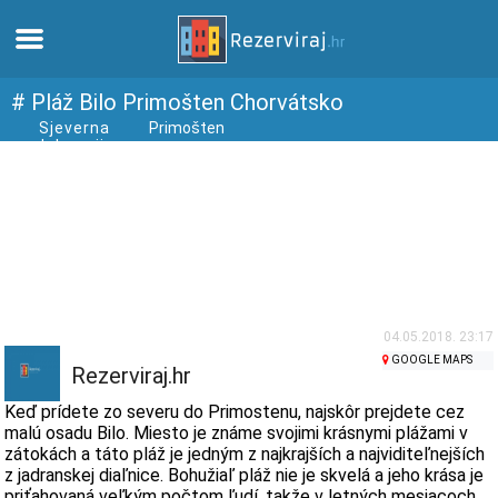
Domov
# Pláž Bilo Primošten Chorvátsko
Sjeverna
Primošten
dalmacija
Apartmány
Turistické informácie
Pláže
webcams
04.05.2018. 23:17
GOOGLE MAPS
Rezerviraj.hr
Zoznámte sa s Chorvátskom
Keď prídete zo severu do Primostenu, najskôr prejdete cez
malú osadu Bilo. Miesto je známe svojimi krásnymi plážami v
zátokách a táto pláž je jedným z najkrajších a najviditeľnejších
múzeí
z jadranskej diaľnice. Bohužiaľ pláž nie je skvelá a jeho krása je
priťahovaná veľkým počtom ľudí, takže v letných mesiacoch