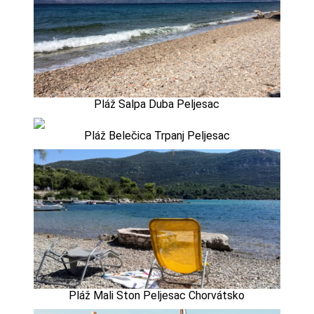
Pláž Salpa Duba Peljesac
Pláž Belečica Trpanj Peljesac
Pláž Mali Ston Peljesac Chorvátsko