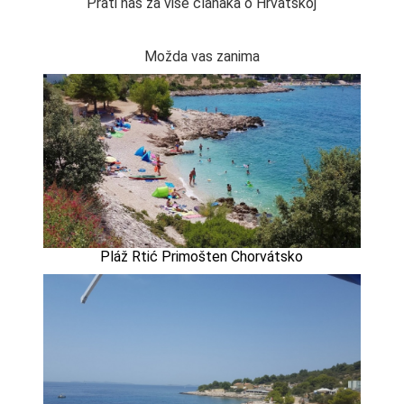
Prati nas za više članaka o Hrvatskoj
Možda vas zanima
Pláž Rtić Primošten Chorvátsko