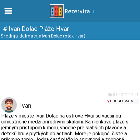
Domov
# Ivan Dolac Pláže Hvar
Srednja dalmacija
Ivan Dolac (otok Hvar)
Apartmány
Turistické informácie
Pláže
webcams
06.03.2017. 12:41
GOOGLE MAPS
Ivan
Zoznámte sa s Chorvátskom
Pláže v mieste Ivan Dolac na ostrove Hvar sú väčšinou
umiestnené medzi prírodnými skalami. Kamienkové pláže s
jemným prístupom k moru, vhodné pre slabších plavcov a
múzeí
detskú hru v plytkých oblastiach. More je pokojné, čisté a
príjemné teplo. Jedna časť pláže je spevnená a zdobená