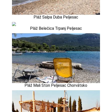
Pláž Salpa Duba Peljesac
Pláž Belečica Trpanj Peljesac
Pláž Mali Ston Peljesac Chorvátsko