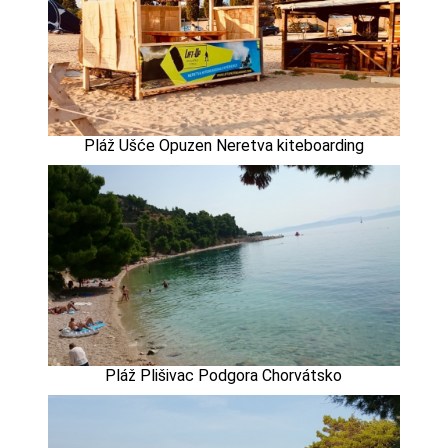
Pláž Ušće Opuzen Neretva kiteboarding
Pláž Plišivac Podgora Chorvátsko