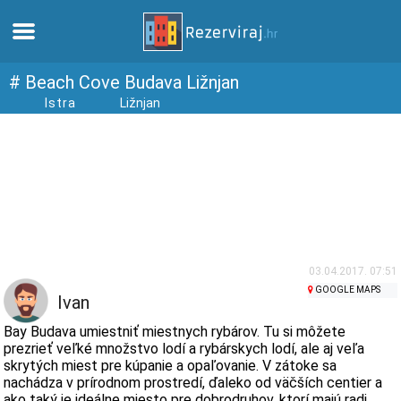
Domov
# Beach Cove Budava Ližnjan
Istra
Ližnjan
Apartmány
Turistické informácie
Pláže
webcams
03.04.2017. 07:51
GOOGLE MAPS
Ivan
Zoznámte sa s Chorvátskom
Bay Budava umiestniť miestnych rybárov. Tu si môžete
prezrieť veľké množstvo lodí a rybárskych lodí, ale aj veľa
skrytých miest pre kúpanie a opaľovanie. V zátoke sa
múzeí
nachádza v prírodnom prostredí, ďaleko od väčších centier a
ako taký je ideálne miesto pre dobrodruhov, ktorí majú radi