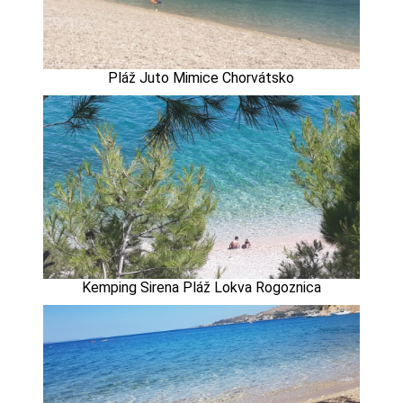
Pláž Juto Mimice Chorvátsko
Kemping Sirena Pláž Lokva Rogoznica