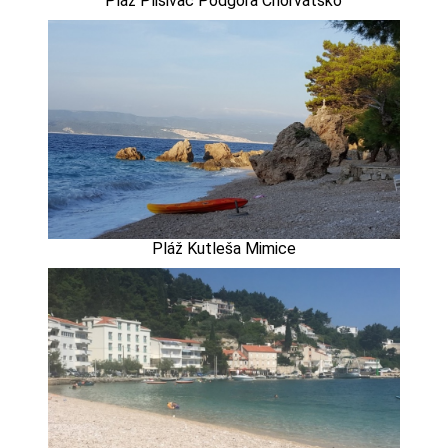
Pláž Plišivac Podgora Chorvátsko
Pláž Kutleša Mimice