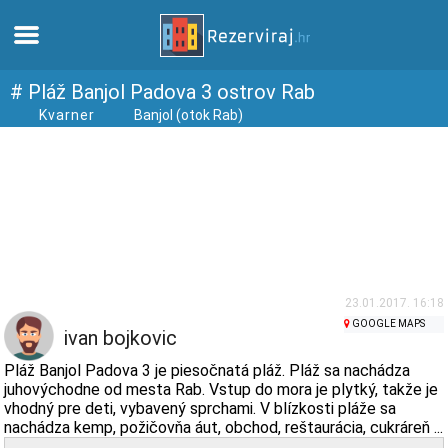
Domov
# Pláž Banjol Padova 3 ostrov Rab
Kvarner
Banjol (otok Rab)
Apartmány
Turistické informácie
Pláže
webcams
23.01.2017. 16:18
GOOGLE MAPS
ivan bojkovic
Zoznámte sa s Chorvátskom
Pláž Banjol Padova 3 je piesočnatá pláž. Pláž sa nachádza
juhovýchodne od mesta Rab. Vstup do mora je plytký, takže je
vhodný pre deti, vybavený sprchami. V blízkosti pláže sa
múzeí
nachádza kemp, požičovňa áut, obchod, reštaurácia, cukráreň ...