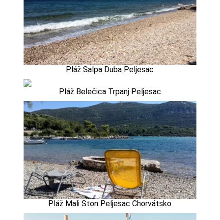
Pláž Salpa Duba Peljesac
Pláž Belečica Trpanj Peljesac
Pláž Mali Ston Peljesac Chorvátsko