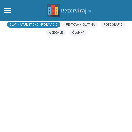
SLATINA TURISTICKÉ INFORMÁCIE
UBYTOVÁNÍ SLATINA
FOTOGRAFIE
Domov
WEBCAMS
ČLÁNKY
Apartmány
Turistické informácie
Pláže
webcams
Zoznámte sa s Chorvátskom
múzeí