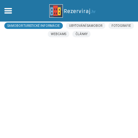
SAMOBOR TURISTICKÉ INFORMÁCIE
UBYTOVÁNÍ SAMOBOR
FOTOGRAFIE
Domov
WEBCAMS
ČLÁNKY
Apartmány
Turistické informácie
Pláže
webcams
Zoznámte sa s Chorvátskom
múzeí