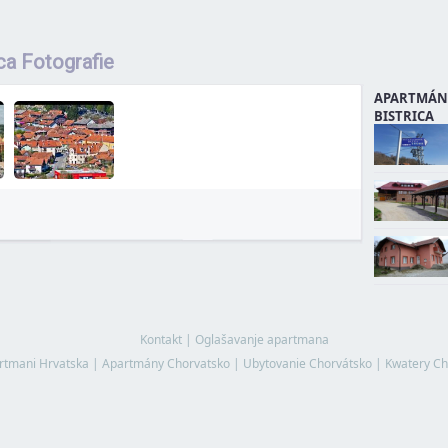
ica Fotografie
APARTMÁN
BISTRICA
Kontakt
|
Oglašavanje apartmana
rtmani Hrvatska
|
Apartmány Chorvatsko
|
Ubytovanie Chorvátsko
|
Kwatery Ch