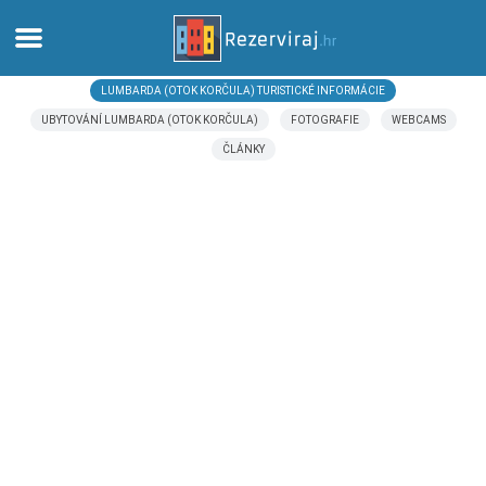
LUMBARDA (OTOK KORČULA) TURISTICKÉ INFORMÁCIE
Domov
UBYTOVÁNÍ LUMBARDA (OTOK KORČULA)
FOTOGRAFIE
WEBCAMS
ČLÁNKY
Apartmány
Turistické informácie
Pláže
webcams
Zoznámte sa s Chorvátskom
múzeí