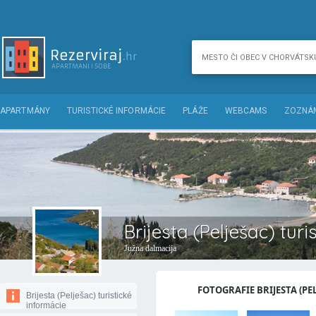
APARTMÁNY
TURISTICKÉ INFORMÁCIE
PLÁŽE
WEBCAMS
ZOZNÁM
Brijesta (Pelješac) turi
Južna dalmacija
FOTOGRAFIE BRIJESTA (PELJ
Brijesta (Pelješac) turistické
informácie