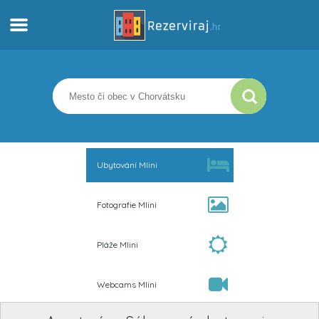
Domov
Apartmány
Turistické informácie
Ubytování Mlini
Pláže
Fotografie Mlini
webcams
Pláže Mlini
Zoznámte sa s Chorvátskom
Webcams Mlini
múzeí