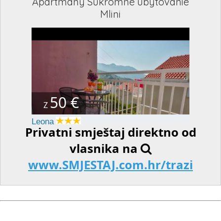
Apartmány Súkromné ubytovanie
Mlini
50 €
Z
Leona
Privatni smještaj direktno od
vlasnika na
www.SMJESTAJ.com.hr/trazi