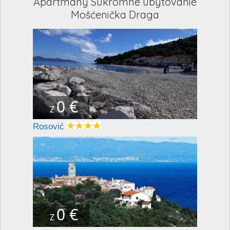
Apartmány Súkromné ubytovanie
Mošćenička Draga
0 €
Z
Rosović
0 €
Z