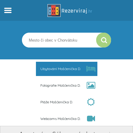
Domov
Apartmány
Turistické informácie
Ubytování Mošćenička D.
Pláže
Fotografie Mošćenička D.
webcams
Pláže Mošćenička D.
Zoznámte sa s Chorvátskom
Webcams Mošćenička D.
múzeí