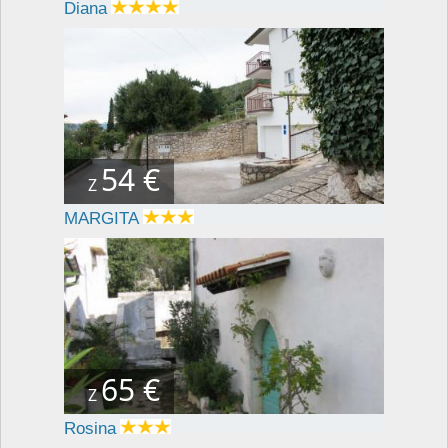
Diana
54 €
Z
MARGITA
65 €
Z
Rosina