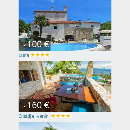
100 €
Z
Luna
160 €
Z
Opatija Ivanini