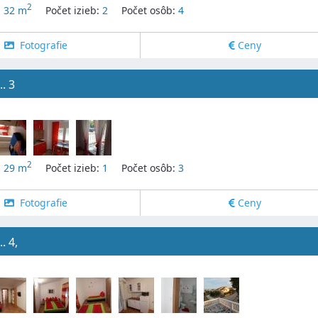
2
:
32 m
Počet izieb:
2
Počet osôb:
4
Fotografie
Ceny
. 3
2
:
29 m
Počet izieb:
1
Počet osôb:
3
Fotografie
Ceny
. 4,