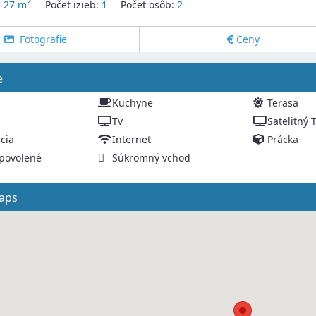
2
:
27 m
Počet izieb:
1
Počet osôb:
2
Fotografie
Ceny
e
Kuchyne
Terasa
Tv
Satelitný 
cia
Internet
Prácka
 povolené
Súkromný vchod
aps