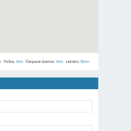
m
Pošta:
1km
Čerpacie stanice:
1km
Letisko:
5km+