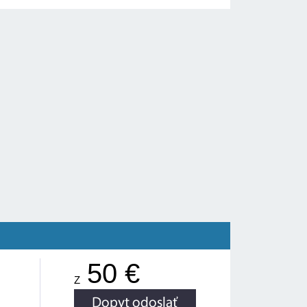
50 €
Z