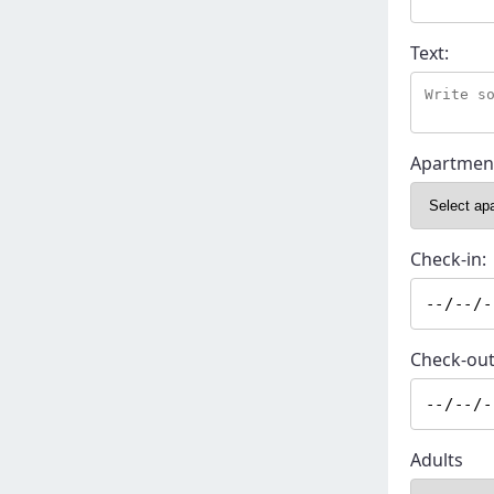
Text:
Apartmen
Check-in:
Check-out
Adults