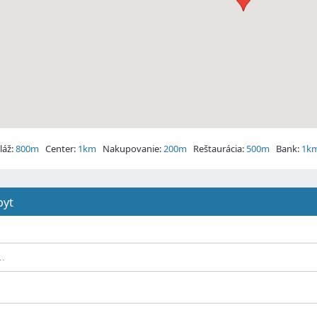
áž:
800m
Center:
1km
Nakupovanie:
200m
Reštaurácia:
500m
Bank:
1k
pyt