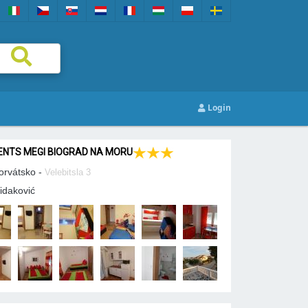
Login
NTS MEGI BIOGRAD NA MORU
orvátsko -
Velebitsla 3
idaković