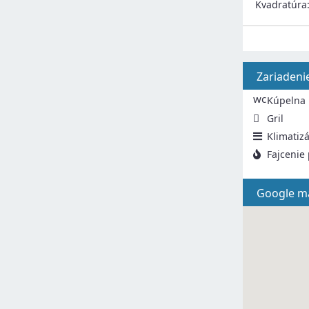
Kvadratúra
Zariadeni
wc
Kúpelna
Gril
Klimatizá
Fajcenie
Google m