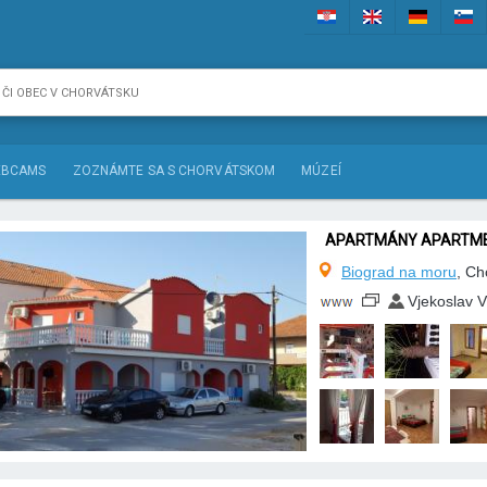
BCAMS
ZOZNÁMTE SA S CHORVÁTSKOM
MÚZEÍ
APARTMÁNY APARTME
Biograd na moru
, Ch
Vjekoslav V