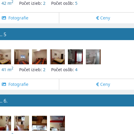
2
:
42 m
Počet izieb:
2
Počet osôb:
5
Fotografie
Ceny
. 5
2
:
41 m
Počet izieb:
2
Počet osôb:
4
Fotografie
Ceny
. 6.