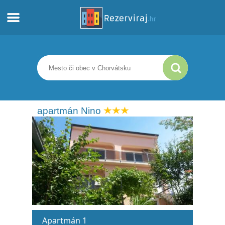
Domov
Apartmány
Turistické informácie
apartmán Nino
Pláže
webcams
Zoznámte sa s Chorvátskom
múzeí
Apartmán 1