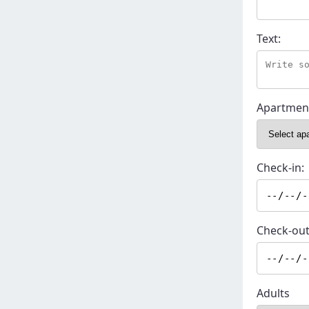
Text:
Apartmen
Check-in:
Check-out
Adults