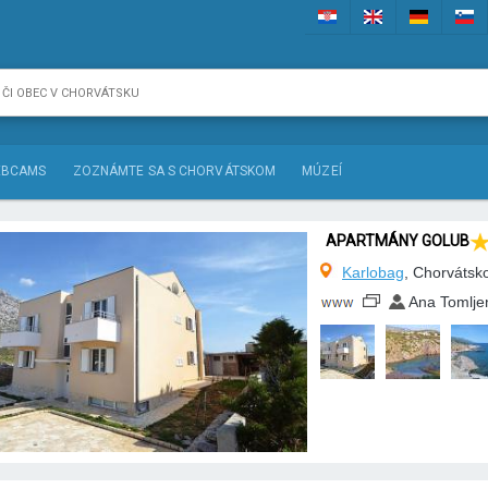
BCAMS
ZOZNÁMTE SA S CHORVÁTSKOM
MÚZEÍ
APARTMÁNY GOLUB
Karlobag
, Chorvátsk
Ana Tomlje