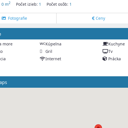
2
:
0 m
Počet izieb:
1
Počet osôb:
1
Fotografie
Ceny
e
wc
a more
Kúpelna
Kuchyne
ko
Gril
Tv
cia
Internet
Prácka
aps