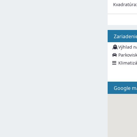
Kvadratúra
Zariadeni
Výhlad n
Parkovis
Klimatizá
Google m