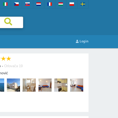
Login
o -
Orlovača 19
nović