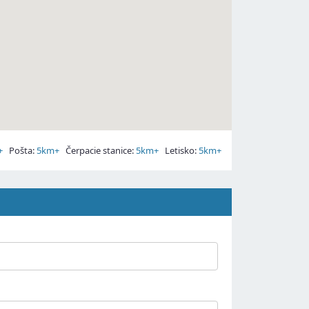
+
Pošta:
5km+
Čerpacie stanice:
5km+
Letisko:
5km+