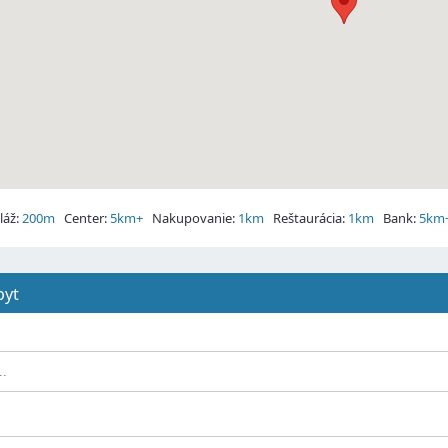
áž:
200m
Center:
5km+
Nakupovanie:
1km
Reštaurácia:
1km
Bank:
5km
pyt