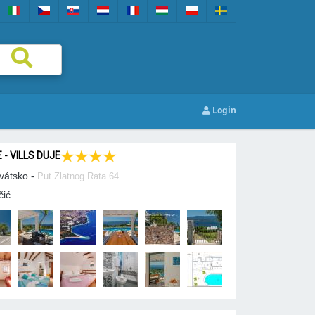
Login
 - VILLS DUJE
vátsko -
Put Zlatnog Rata 64
čić