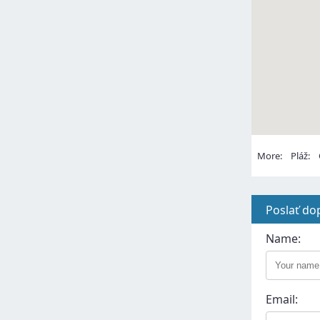
More:
Pláž:
C
Poslať do
Name:
Email: