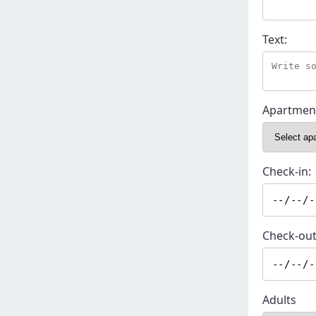
Text:
Apartmen
Check-in:
Check-out
Adults