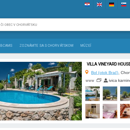
BCAMS
ZOZNÁMTE SA S CHORVÁTSKOM
MÚZEÍ
VILLA VINEYARD HOUSE
Bol (otok Brač)
, Chor
ivica karnin