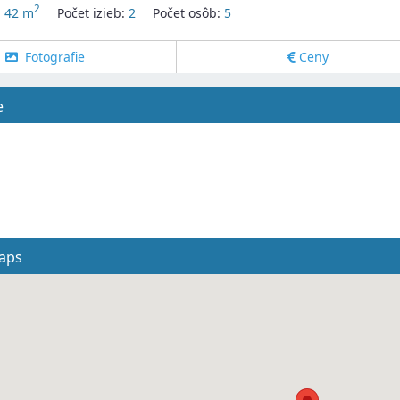
2
:
42 m
Počet izieb:
2
Počet osôb:
5
Fotografie
Ceny
e
aps