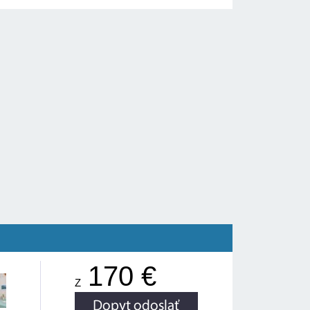
170 €
Z