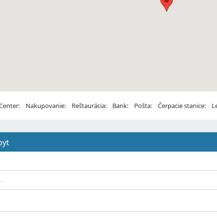
enter:
Nakupovanie:
Reštaurácia:
Bank:
Pošta:
Čerpacie stanice:
Le
pyt