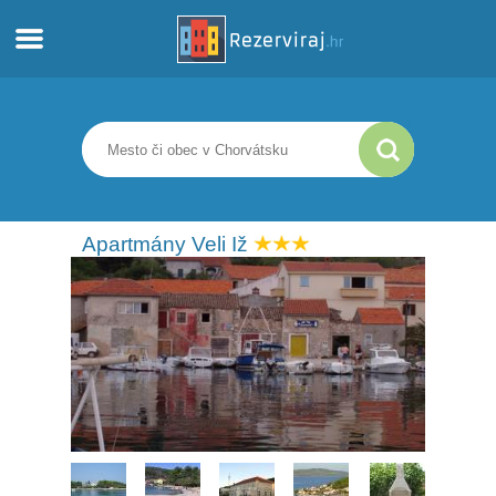
Domov
Apartmány
Turistické informácie
Apartmány Veli Iž
Pláže
webcams
Zoznámte sa s Chorvátskom
múzeí