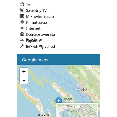
Tv
Satelitný TV
Mikrovlnná rúra
Klimatizácia
Internet
Domáce zvieratá
Povolené
Fajcenie
povolené
Súkromný vchod
Google maps