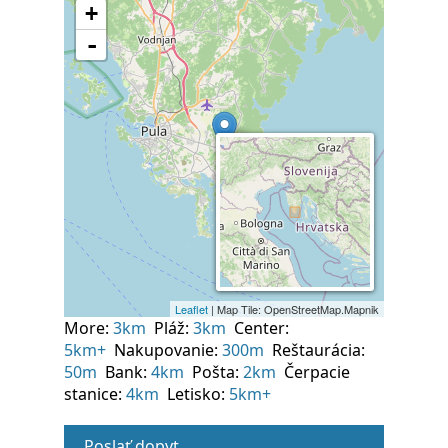
More:
3km
Pláž:
3km
Center:
5km+
Nakupovanie:
300m
Reštaurácia:
50m
Bank:
4km
Pošta:
2km
Čerpacie
stanice:
4km
Letisko:
5km+
Poslať dopyt