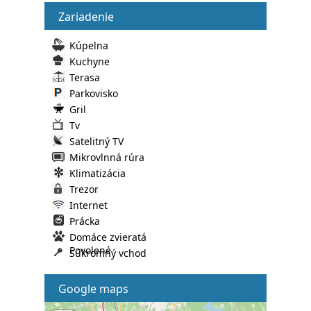
Zariadenie
Kúpelna
Kuchyne
Terasa
Parkovisko
Gril
Tv
Satelitný TV
Mikrovlnná rúra
Klimatizácia
Trezor
Internet
Prácka
Domáce zvieratá
Povolené
Súkromný vchod
Google maps