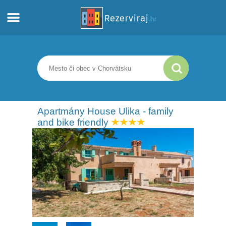
Domov
Apartmány
Turistické informácie
Apartmány House Ulika - family
and bike friendly
Pláže
webcams
Zoznámte sa s Chorvátskom
múzeí